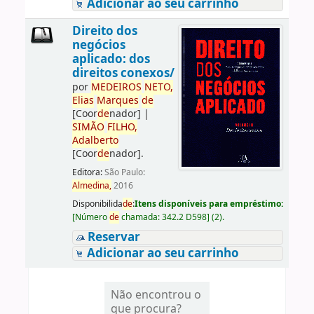
Adicionar ao seu carrinho
Direito dos
negócios
aplicado: dos
direitos conexos/
por
ME
DE
IROS
NETO,
Elias
Marques
de
[Coor
de
nador]
|
SIMÃO
FILHO,
Adalberto
[Coor
de
nador]
.
Editora:
São Paulo:
Almedina,
2016
Disponibilida
de
:
Itens disponíveis para empréstimo:
[
Número
de
chamada:
342.2 D598
]
(2).
Reservar
Adicionar ao seu carrinho
Não encontrou o
que procura?