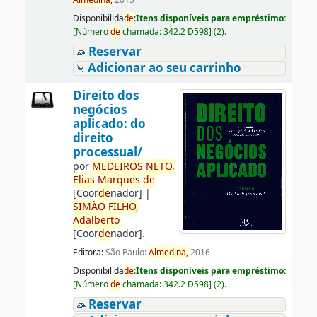
Almedina,
2015
Disponibilida
de
:
Itens disponíveis para empréstimo:
[
Número
de
chamada:
342.2 D598
]
(2).
Reservar
Adicionar ao seu carrinho
Direito dos
negócios
aplicado: do
direito
processual/
por
ME
DE
IROS
NETO,
Elias
Marques
de
[Coor
de
nador]
|
SIMÃO
FILHO,
Adalberto
[Coor
de
nador]
.
Editora:
São Paulo:
Almedina,
2016
Disponibilida
de
:
Itens disponíveis para empréstimo:
[
Número
de
chamada:
342.2 D598
]
(2).
Reservar