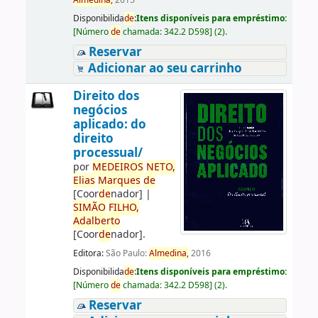
Almedina,
2015
Disponibilida
de
:
Itens disponíveis para empréstimo:
[
Número
de
chamada:
342.2 D598
]
(2).
Reservar
Adicionar ao seu carrinho
Direito dos
negócios
aplicado: do
direito
processual/
por
ME
DE
IROS
NETO,
Elias
Marques
de
[Coor
de
nador]
|
SIMÃO
FILHO,
Adalberto
[Coor
de
nador]
.
Editora:
São Paulo:
Almedina,
2016
Disponibilida
de
:
Itens disponíveis para empréstimo:
[
Número
de
chamada:
342.2 D598
]
(2).
Reservar