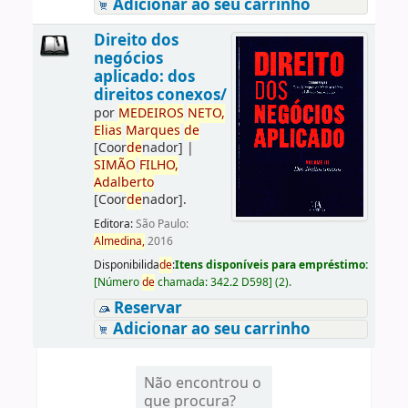
Adicionar ao seu carrinho
Direito dos
negócios
aplicado: dos
direitos conexos/
por
ME
DE
IROS
NETO,
Elias
Marques
de
[Coor
de
nador]
|
SIMÃO
FILHO,
Adalberto
[Coor
de
nador]
.
Editora:
São Paulo:
Almedina,
2016
Disponibilida
de
:
Itens disponíveis para empréstimo:
[
Número
de
chamada:
342.2 D598
]
(2).
Reservar
Adicionar ao seu carrinho
Não encontrou o
que procura?