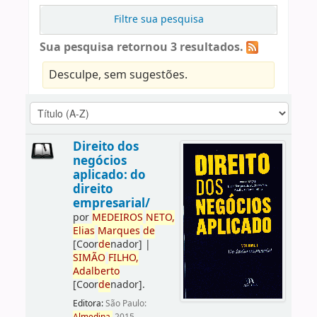
Filtre sua pesquisa
Sua pesquisa retornou 3 resultados.
Desculpe, sem sugestões.
Direito dos
negócios
aplicado: do
direito
empresarial/
por
ME
DE
IROS
NETO,
Elias
Marques
de
[Coor
de
nador]
|
SIMÃO
FILHO,
Adalberto
[Coor
de
nador]
.
Editora:
São Paulo: