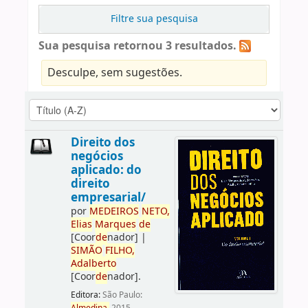
Filtre sua pesquisa
Sua pesquisa retornou 3 resultados.
Desculpe, sem sugestões.
Direito dos
negócios
aplicado: do
direito
empresarial/
por
ME
DE
IROS
NETO,
Elias
Marques
de
[Coor
de
nador]
|
SIMÃO
FILHO,
Adalberto
[Coor
de
nador]
.
Editora:
São Paulo: