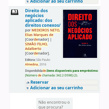
Adicionar ao seu carrinho
Direito dos
negócios
aplicado: dos
direitos conexos/
por
ME
DE
IROS
NETO,
Elias
Marques
de
[Coor
de
nador]
|
SIMÃO
FILHO,
Adalberto
[Coor
de
nador]
.
Editora:
São Paulo:
Almedina,
2016
Disponibilida
de
:
Itens disponíveis para empréstimo:
[
Número
de
chamada:
342.2 D598
]
(2).
Reservar
Adicionar ao seu carrinho
Não encontrou o
que procura?