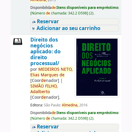
Almedina,
2015
Disponibilida
de
:
Itens disponíveis para empréstimo:
[
Número
de
chamada:
342.2 D598
]
(2).
Reservar
Adicionar ao seu carrinho
Direito dos
negócios
aplicado: do
direito
processual/
por
ME
DE
IROS
NETO,
Elias
Marques
de
[Coor
de
nador]
|
SIMÃO
FILHO,
Adalberto
[Coor
de
nador]
.
Editora:
São Paulo:
Almedina,
2016
Disponibilida
de
:
Itens disponíveis para empréstimo:
[
Número
de
chamada:
342.2 D598
]
(2).
Reservar