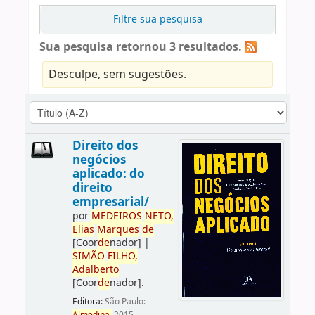
Filtre sua pesquisa
Sua pesquisa retornou 3 resultados.
Desculpe, sem sugestões.
Direito dos
negócios
aplicado: do
direito
empresarial/
por
ME
DE
IROS
NETO,
Elias
Marques
de
[Coor
de
nador]
|
SIMÃO
FILHO,
Adalberto
[Coor
de
nador]
.
Editora:
São Paulo: