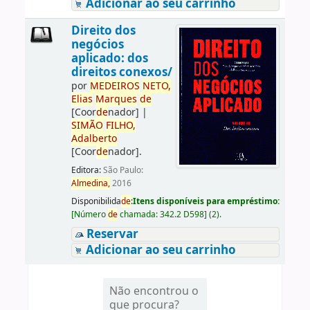
Adicionar ao seu carrinho
Direito dos
negócios
aplicado: dos
direitos conexos/
por
ME
DE
IROS
NETO,
Elias
Marques
de
[Coor
de
nador]
|
SIMÃO
FILHO,
Adalberto
[Coor
de
nador]
.
Editora:
São Paulo:
Almedina,
2016
Disponibilida
de
:
Itens disponíveis para empréstimo:
[
Número
de
chamada:
342.2 D598
]
(2).
Reservar
Adicionar ao seu carrinho
Não encontrou o
que procura?