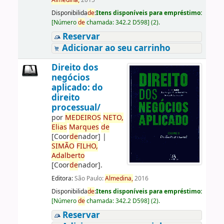
Almedina,
2015
Disponibilida
de
:
Itens disponíveis para empréstimo:
[
Número
de
chamada:
342.2 D598
]
(2).
Reservar
Adicionar ao seu carrinho
Direito dos
negócios
aplicado: do
direito
processual/
por
ME
DE
IROS
NETO,
Elias
Marques
de
[Coor
de
nador]
|
SIMÃO
FILHO,
Adalberto
[Coor
de
nador]
.
Editora:
São Paulo:
Almedina,
2016
Disponibilida
de
:
Itens disponíveis para empréstimo:
[
Número
de
chamada:
342.2 D598
]
(2).
Reservar