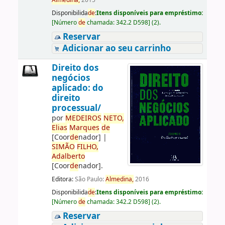
Almedina,
2015
Disponibilida
de
:
Itens disponíveis para empréstimo:
[
Número
de
chamada:
342.2 D598
]
(2).
Reservar
Adicionar ao seu carrinho
Direito dos
negócios
aplicado: do
direito
processual/
por
ME
DE
IROS
NETO,
Elias
Marques
de
[Coor
de
nador]
|
SIMÃO
FILHO,
Adalberto
[Coor
de
nador]
.
Editora:
São Paulo:
Almedina,
2016
Disponibilida
de
:
Itens disponíveis para empréstimo:
[
Número
de
chamada:
342.2 D598
]
(2).
Reservar