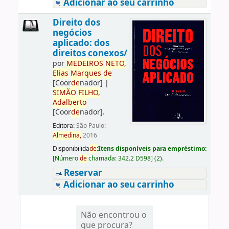
Adicionar ao seu carrinho
Direito dos
negócios
aplicado: dos
direitos conexos/
por
ME
DE
IROS
NETO,
Elias
Marques
de
[Coor
de
nador]
|
SIMÃO
FILHO,
Adalberto
[Coor
de
nador]
.
Editora:
São Paulo:
Almedina,
2016
Disponibilida
de
:
Itens disponíveis para empréstimo:
[
Número
de
chamada:
342.2 D598
]
(2).
Reservar
Adicionar ao seu carrinho
Não encontrou o
que procura?