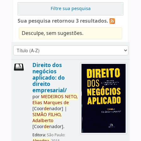
Filtre sua pesquisa
Sua pesquisa retornou 3 resultados.
Desculpe, sem sugestões.
Direito dos
negócios
aplicado: do
direito
empresarial/
por
ME
DE
IROS
NETO,
Elias
Marques
de
[Coor
de
nador]
|
SIMÃO
FILHO,
Adalberto
[Coor
de
nador]
.
Editora:
São Paulo: