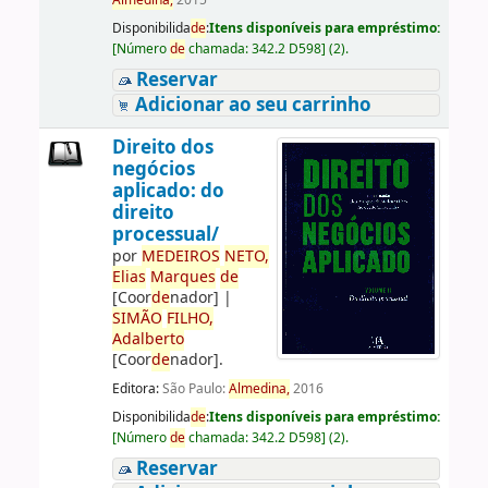
Almedina,
2015
Disponibilida
de
:
Itens disponíveis para empréstimo:
[
Número
de
chamada:
342.2 D598
]
(2).
Reservar
Adicionar ao seu carrinho
Direito dos
negócios
aplicado: do
direito
processual/
por
ME
DE
IROS
NETO,
Elias
Marques
de
[Coor
de
nador]
|
SIMÃO
FILHO,
Adalberto
[Coor
de
nador]
.
Editora:
São Paulo:
Almedina,
2016
Disponibilida
de
:
Itens disponíveis para empréstimo:
[
Número
de
chamada:
342.2 D598
]
(2).
Reservar