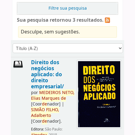
Filtre sua pesquisa
Sua pesquisa retornou 3 resultados.
Desculpe, sem sugestões.
Direito dos
negócios
aplicado: do
direito
empresarial/
por
ME
DE
IROS
NETO,
Elias
Marques
de
[Coor
de
nador]
|
SIMÃO
FILHO,
Adalberto
[Coor
de
nador]
.
Editora:
São Paulo: