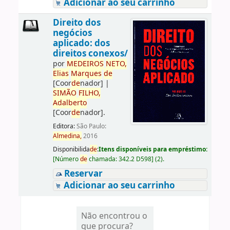
Adicionar ao seu carrinho
Direito dos
negócios
aplicado: dos
direitos conexos/
por
ME
DE
IROS
NETO,
Elias
Marques
de
[Coor
de
nador]
|
SIMÃO
FILHO,
Adalberto
[Coor
de
nador]
.
Editora:
São Paulo:
Almedina,
2016
Disponibilida
de
:
Itens disponíveis para empréstimo:
[
Número
de
chamada:
342.2 D598
]
(2).
Reservar
Adicionar ao seu carrinho
Não encontrou o
que procura?