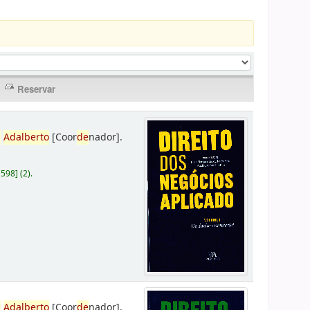
,
Adalberto
[Coor
de
nador]
.
D598
]
(2).
,
Adalberto
[Coor
de
nador]
.