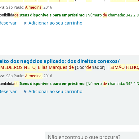
ora:
São Paulo:
Almedina,
2016
onibilida
de
:
Itens disponíveis para empréstimo:
[
Número
de
chamada:
342.2 
Reservar
Adicionar ao seu carrinho
eito dos negócios aplicado: dos direitos conexos/
r
ME
DE
IROS
NETO,
Elias
Marques
de
[Coor
de
nador]
|
SIMÃO
FILHO
ora:
São Paulo:
Almedina,
2016
onibilida
de
:
Itens disponíveis para empréstimo:
[
Número
de
chamada:
342.2 
Reservar
Adicionar ao seu carrinho
Não encontrou o que procura?