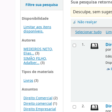
Sua pesquisa retorno
Filtre sua pesquisa
Desculpe, sem suges
Disponibilidade
Não realçar
Limitar aos itens
disponíveis.
Selecionar tudo
Lim
Autores
Dir
1.
MEDEIROS NETO,
po
Elias...
(3)
Edit
SIMÃO FILHO,
Adalber...
(3)
Disp
Tipos de materiais
Livros
(3)
Assuntos
Direito Comercial
(2)
Direito comercial
(1)
Dir
2.
Direito Empresarial
po