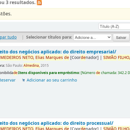
u 3 resultados.
tões.
par tudo
|
Selecionar títulos para:
eito dos negócios aplicado: do direito empresarial/
r
ME
DE
IROS
NETO,
Elias
Marques
de
[Coor
de
nador]
|
SIMÃO
FILHO
ora:
São Paulo:
Almedina,
2015
onibilida
de
:
Itens disponíveis para empréstimo:
[
Número
de
chamada:
342.2 
Reservar
Adicionar ao seu carrinho
eito dos negócios aplicado: do direito processual/
r
ME
DE
IROS
NETO,
Elias
Marques
de
[Coor
de
nador]
|
SIMÃO
FILHO