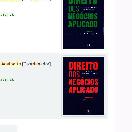
D598
]
(2).
,
Adalberto
[Coor
de
nador]
.
D598
]
(2).