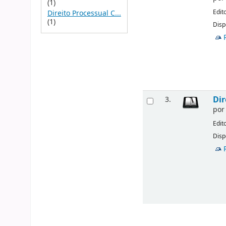
(1)
Edit
Direito Processual C...
(1)
Disp
Dir
3.
po
Edit
Disp