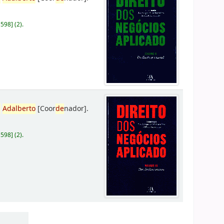
D598
]
(2).
,
Adalberto
[Coor
de
nador]
.
D598
]
(2).