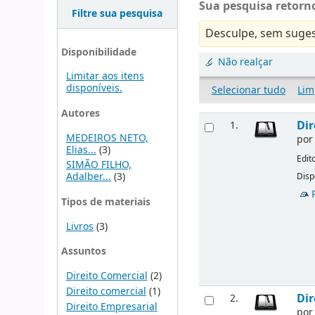
Sua pesquisa retorno
Filtre sua pesquisa
Desculpe, sem suges
Disponibilidade
Não realçar
Limitar aos itens
disponíveis.
Selecionar tudo
Lim
Autores
Dir
1.
MEDEIROS NETO,
po
Elias...
(3)
Edit
SIMÃO FILHO,
Adalber...
(3)
Disp
Tipos de materiais
Livros
(3)
Assuntos
Direito Comercial
(2)
Direito comercial
(1)
Dir
2.
Direito Empresarial
po