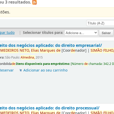
u 3 resultados.
tões.
par tudo
|
Selecionar títulos para:
eito dos negócios aplicado: do direito empresarial/
r
ME
DE
IROS
NETO,
Elias
Marques
de
[Coor
de
nador]
|
SIMÃO
FILHO
ora:
São Paulo:
Almedina,
2015
onibilida
de
:
Itens disponíveis para empréstimo:
[
Número
de
chamada:
342.2 
Reservar
Adicionar ao seu carrinho
eito dos negócios aplicado: do direito processual/
r
ME
DE
IROS
NETO,
Elias
Marques
de
[Coor
de
nador]
|
SIMÃO
FILHO