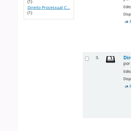
(1)
Edit
Direito Processual C...
(1)
Disp
Dir
3.
po
Edit
Disp