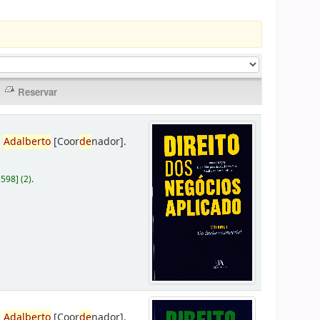
,
Adalberto
[Coor
de
nador]
.
D598
]
(2).
,
Adalberto
[Coor
de
nador]
.