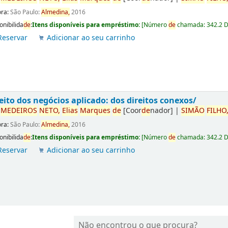
ora:
São Paulo:
Almedina,
2016
onibilida
de
:
Itens disponíveis para empréstimo:
[
Número
de
chamada:
342.2 
Reservar
Adicionar ao seu carrinho
eito dos negócios aplicado: dos direitos conexos/
r
ME
DE
IROS
NETO,
Elias
Marques
de
[Coor
de
nador]
|
SIMÃO
FILHO
ora:
São Paulo:
Almedina,
2016
onibilida
de
:
Itens disponíveis para empréstimo:
[
Número
de
chamada:
342.2 
Reservar
Adicionar ao seu carrinho
Não encontrou o que procura?