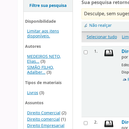
Sua pesquisa retorno
Filtre sua pesquisa
Desculpe, sem suges
Disponibilidade
Não realçar
Limitar aos itens
disponíveis.
Selecionar tudo
Lim
Autores
Dir
1.
MEDEIROS NETO,
po
Elias...
(3)
Edit
SIMÃO FILHO,
Adalber...
(3)
Disp
Tipos de materiais
Livros
(3)
Assuntos
Direito Comercial
(2)
Direito comercial
(1)
Dir
2.
Direito Empresarial
po