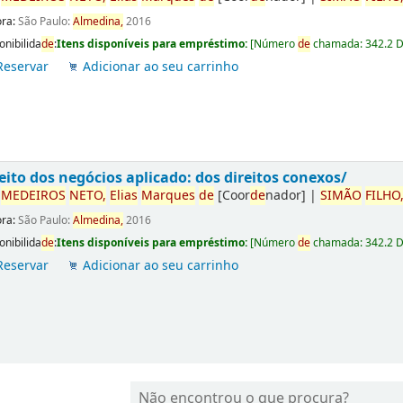
ora:
São Paulo:
Almedina,
2016
onibilida
de
:
Itens disponíveis para empréstimo:
[
Número
de
chamada:
342.2 
Reservar
Adicionar ao seu carrinho
eito dos negócios aplicado: dos direitos conexos/
r
ME
DE
IROS
NETO,
Elias
Marques
de
[Coor
de
nador]
|
SIMÃO
FILHO
ora:
São Paulo:
Almedina,
2016
onibilida
de
:
Itens disponíveis para empréstimo:
[
Número
de
chamada:
342.2 
Reservar
Adicionar ao seu carrinho
Não encontrou o que procura?