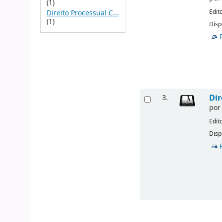
(1)
Edit
Direito Processual C...
(1)
Disp
Dir
3.
po
Edit
Disp