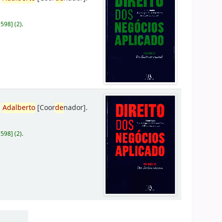
D598
]
(2).
,
Adalberto
[Coor
de
nador]
.
D598
]
(2).