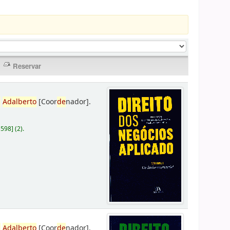
,
Adalberto
[Coor
de
nador]
.
D598
]
(2).
,
Adalberto
[Coor
de
nador]
.