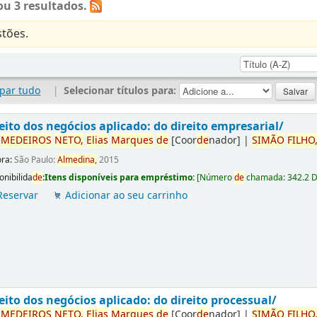
u 3 resultados.
tões.
par tudo
|
Selecionar títulos para:
eito dos negócios aplicado: do direito empresarial/
r
ME
DE
IROS
NETO,
Elias
Marques
de
[Coor
de
nador]
|
SIMÃO
FILHO
ora:
São Paulo:
Almedina,
2015
onibilida
de
:
Itens disponíveis para empréstimo:
[
Número
de
chamada:
342.2 
Reservar
Adicionar ao seu carrinho
eito dos negócios aplicado: do direito processual/
r
ME
DE
IROS
NETO,
Elias
Marques
de
[Coor
de
nador]
|
SIMÃO
FILHO