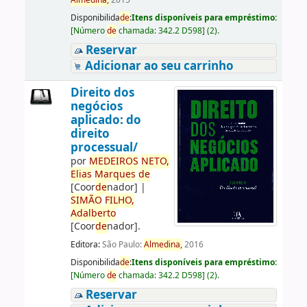
Almedina,
2015
Disponibilida
de
:
Itens disponíveis para empréstimo:
[
Número
de
chamada:
342.2 D598
]
(2).
Reservar
Adicionar ao seu carrinho
Direito dos
negócios
aplicado: do
direito
processual/
por
ME
DE
IROS
NETO,
Elias
Marques
de
[Coor
de
nador]
|
SIMÃO
FILHO,
Adalberto
[Coor
de
nador]
.
Editora:
São Paulo:
Almedina,
2016
Disponibilida
de
:
Itens disponíveis para empréstimo:
[
Número
de
chamada:
342.2 D598
]
(2).
Reservar