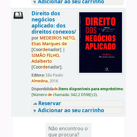
Adicionar ao seu carrinho
Direito dos
negócios
aplicado: dos
direitos conexos/
por
ME
DE
IROS
NETO,
Elias
Marques
de
[Coor
de
nador]
|
SIMÃO
FILHO,
Adalberto
[Coor
de
nador]
.
Editora:
São Paulo:
Almedina,
2016
Disponibilida
de
:
Itens disponíveis para empréstimo:
[
Número
de
chamada:
342.2 D598
]
(2).
Reservar
Adicionar ao seu carrinho
Não encontrou o
que procura?