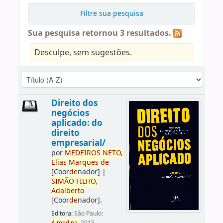
Filtre sua pesquisa
Sua pesquisa retornou 3 resultados.
Desculpe, sem sugestões.
Direito dos
negócios
aplicado: do
direito
empresarial/
por
ME
DE
IROS
NETO,
Elias
Marques
de
[Coor
de
nador]
|
SIMÃO
FILHO,
Adalberto
[Coor
de
nador]
.
Editora:
São Paulo: