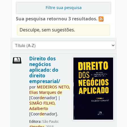
Filtre sua pesquisa
Sua pesquisa retornou 3 resultados.
Desculpe, sem sugestões.
Direito dos
negócios
aplicado: do
direito
empresarial/
por
ME
DE
IROS
NETO,
Elias
Marques
de
[Coor
de
nador]
|
SIMÃO
FILHO,
Adalberto
[Coor
de
nador]
.
Editora:
São Paulo: