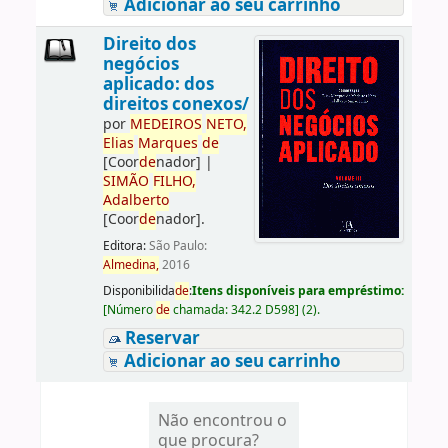
Adicionar ao seu carrinho
Direito dos
negócios
aplicado: dos
direitos conexos/
por
ME
DE
IROS
NETO,
Elias
Marques
de
[Coor
de
nador]
|
SIMÃO
FILHO,
Adalberto
[Coor
de
nador]
.
Editora:
São Paulo:
Almedina,
2016
Disponibilida
de
:
Itens disponíveis para empréstimo:
[
Número
de
chamada:
342.2 D598
]
(2).
Reservar
Adicionar ao seu carrinho
Não encontrou o
que procura?