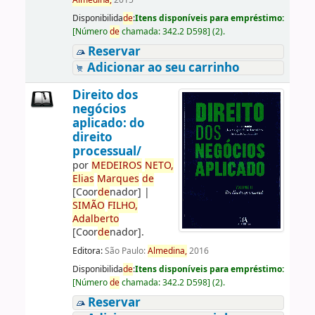
Almedina,
2015
Disponibilida
de
:
Itens disponíveis para empréstimo:
[
Número
de
chamada:
342.2 D598
]
(2).
Reservar
Adicionar ao seu carrinho
Direito dos
negócios
aplicado: do
direito
processual/
por
ME
DE
IROS
NETO,
Elias
Marques
de
[Coor
de
nador]
|
SIMÃO
FILHO,
Adalberto
[Coor
de
nador]
.
Editora:
São Paulo:
Almedina,
2016
Disponibilida
de
:
Itens disponíveis para empréstimo:
[
Número
de
chamada:
342.2 D598
]
(2).
Reservar