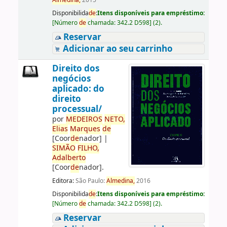
Almedina,
2015
Disponibilida
de
:
Itens disponíveis para empréstimo:
[
Número
de
chamada:
342.2 D598
]
(2).
Reservar
Adicionar ao seu carrinho
Direito dos
negócios
aplicado: do
direito
processual/
por
ME
DE
IROS
NETO,
Elias
Marques
de
[Coor
de
nador]
|
SIMÃO
FILHO,
Adalberto
[Coor
de
nador]
.
Editora:
São Paulo:
Almedina,
2016
Disponibilida
de
:
Itens disponíveis para empréstimo:
[
Número
de
chamada:
342.2 D598
]
(2).
Reservar