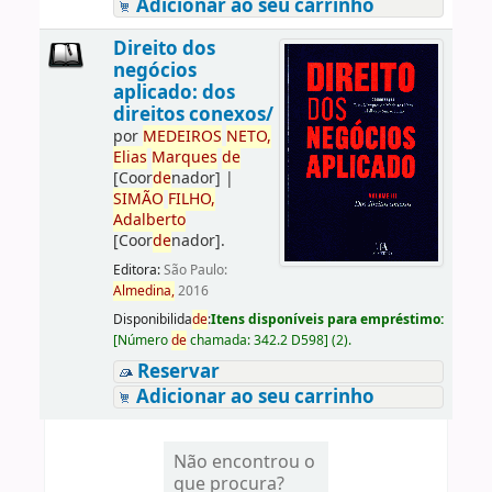
Adicionar ao seu carrinho
Direito dos
negócios
aplicado: dos
direitos conexos/
por
ME
DE
IROS
NETO,
Elias
Marques
de
[Coor
de
nador]
|
SIMÃO
FILHO,
Adalberto
[Coor
de
nador]
.
Editora:
São Paulo:
Almedina,
2016
Disponibilida
de
:
Itens disponíveis para empréstimo:
[
Número
de
chamada:
342.2 D598
]
(2).
Reservar
Adicionar ao seu carrinho
Não encontrou o
que procura?