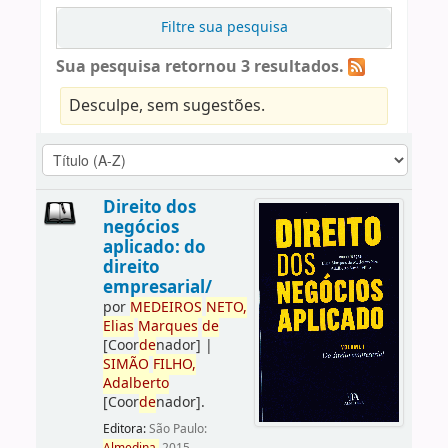
Filtre sua pesquisa
Sua pesquisa retornou 3 resultados.
Desculpe, sem sugestões.
Direito dos
negócios
aplicado: do
direito
empresarial/
por
ME
DE
IROS
NETO,
Elias
Marques
de
[Coor
de
nador]
|
SIMÃO
FILHO,
Adalberto
[Coor
de
nador]
.
Editora:
São Paulo: