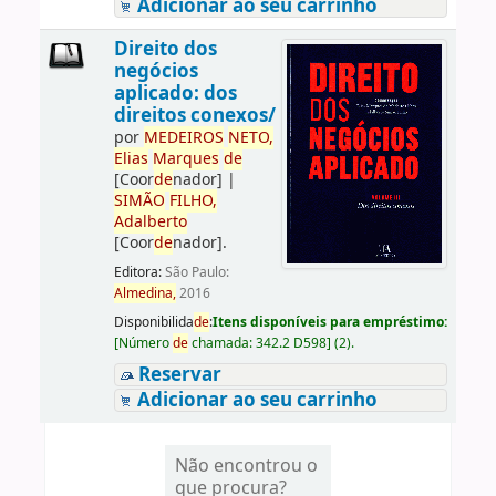
Adicionar ao seu carrinho
Direito dos
negócios
aplicado: dos
direitos conexos/
por
ME
DE
IROS
NETO,
Elias
Marques
de
[Coor
de
nador]
|
SIMÃO
FILHO,
Adalberto
[Coor
de
nador]
.
Editora:
São Paulo:
Almedina,
2016
Disponibilida
de
:
Itens disponíveis para empréstimo:
[
Número
de
chamada:
342.2 D598
]
(2).
Reservar
Adicionar ao seu carrinho
Não encontrou o
que procura?