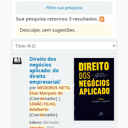
Filtre sua pesquisa
Sua pesquisa retornou 3 resultados.
Desculpe, sem sugestões.
Direito dos
negócios
aplicado: do
direito
empresarial/
por
ME
DE
IROS
NETO,
Elias
Marques
de
[Coor
de
nador]
|
SIMÃO
FILHO,
Adalberto
[Coor
de
nador]
.
Editora:
São Paulo: