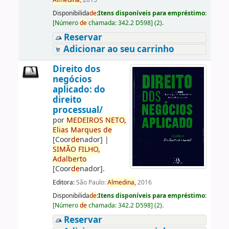
Almedina,
2015
Disponibilida
de
:
Itens disponíveis para empréstimo:
[
Número
de
chamada:
342.2 D598
]
(2).
Reservar
Adicionar ao seu carrinho
Direito dos
negócios
aplicado: do
direito
processual/
por
ME
DE
IROS
NETO,
Elias
Marques
de
[Coor
de
nador]
|
SIMÃO
FILHO,
Adalberto
[Coor
de
nador]
.
Editora:
São Paulo:
Almedina,
2016
Disponibilida
de
:
Itens disponíveis para empréstimo:
[
Número
de
chamada:
342.2 D598
]
(2).
Reservar