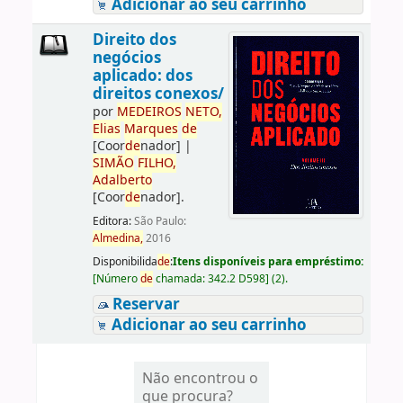
Adicionar ao seu carrinho
Direito dos
negócios
aplicado: dos
direitos conexos/
por
ME
DE
IROS
NETO,
Elias
Marques
de
[Coor
de
nador]
|
SIMÃO
FILHO,
Adalberto
[Coor
de
nador]
.
Editora:
São Paulo:
Almedina,
2016
Disponibilida
de
:
Itens disponíveis para empréstimo:
[
Número
de
chamada:
342.2 D598
]
(2).
Reservar
Adicionar ao seu carrinho
Não encontrou o
que procura?