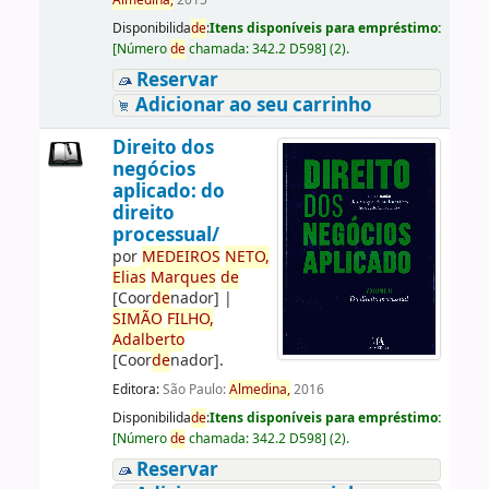
Almedina,
2015
Disponibilida
de
:
Itens disponíveis para empréstimo:
[
Número
de
chamada:
342.2 D598
]
(2).
Reservar
Adicionar ao seu carrinho
Direito dos
negócios
aplicado: do
direito
processual/
por
ME
DE
IROS
NETO,
Elias
Marques
de
[Coor
de
nador]
|
SIMÃO
FILHO,
Adalberto
[Coor
de
nador]
.
Editora:
São Paulo:
Almedina,
2016
Disponibilida
de
:
Itens disponíveis para empréstimo:
[
Número
de
chamada:
342.2 D598
]
(2).
Reservar