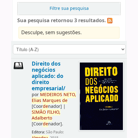
Filtre sua pesquisa
Sua pesquisa retornou 3 resultados.
Desculpe, sem sugestões.
Direito dos
negócios
aplicado: do
direito
empresarial/
por
ME
DE
IROS
NETO,
Elias
Marques
de
[Coor
de
nador]
|
SIMÃO
FILHO,
Adalberto
[Coor
de
nador]
.
Editora:
São Paulo: