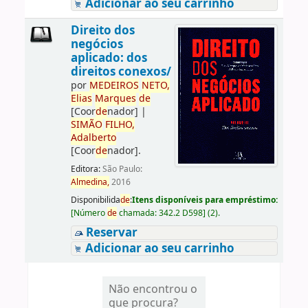
Adicionar ao seu carrinho
Direito dos
negócios
aplicado: dos
direitos conexos/
por
ME
DE
IROS
NETO,
Elias
Marques
de
[Coor
de
nador]
|
SIMÃO
FILHO,
Adalberto
[Coor
de
nador]
.
Editora:
São Paulo:
Almedina,
2016
Disponibilida
de
:
Itens disponíveis para empréstimo:
[
Número
de
chamada:
342.2 D598
]
(2).
Reservar
Adicionar ao seu carrinho
Não encontrou o
que procura?