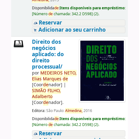
Almedina,
2015
Disponibilida
de
:
Itens disponíveis para empréstimo:
[
Número
de
chamada:
342.2 D598
]
(2).
Reservar
Adicionar ao seu carrinho
Direito dos
negócios
aplicado: do
direito
processual/
por
ME
DE
IROS
NETO,
Elias
Marques
de
[Coor
de
nador]
|
SIMÃO
FILHO,
Adalberto
[Coor
de
nador]
.
Editora:
São Paulo:
Almedina,
2016
Disponibilida
de
:
Itens disponíveis para empréstimo:
[
Número
de
chamada:
342.2 D598
]
(2).
Reservar