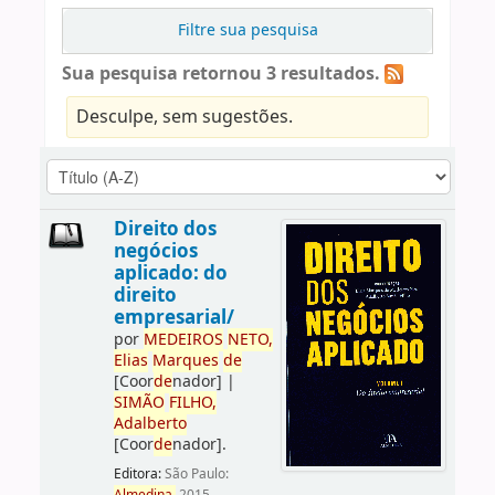
Filtre sua pesquisa
Sua pesquisa retornou 3 resultados.
Desculpe, sem sugestões.
Direito dos
negócios
aplicado: do
direito
empresarial/
por
ME
DE
IROS
NETO,
Elias
Marques
de
[Coor
de
nador]
|
SIMÃO
FILHO,
Adalberto
[Coor
de
nador]
.
Editora:
São Paulo: