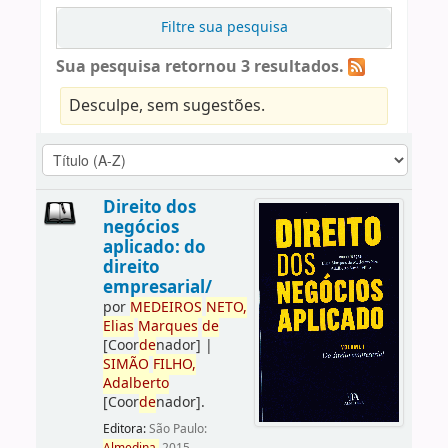
Filtre sua pesquisa
Sua pesquisa retornou 3 resultados.
Desculpe, sem sugestões.
Direito dos
negócios
aplicado: do
direito
empresarial/
por
ME
DE
IROS
NETO,
Elias
Marques
de
[Coor
de
nador]
|
SIMÃO
FILHO,
Adalberto
[Coor
de
nador]
.
Editora:
São Paulo: