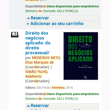
Almedina,
2015
Disponibilida
de
:
Itens disponíveis para empréstimo:
[
Número
de
chamada:
342.2 D598
]
(2).
Reservar
Adicionar ao seu carrinho
Direito dos
negócios
aplicado: do
direito
processual/
por
ME
DE
IROS
NETO,
Elias
Marques
de
[Coor
de
nador]
|
SIMÃO
FILHO,
Adalberto
[Coor
de
nador]
.
Editora:
São Paulo:
Almedina,
2016
Disponibilida
de
:
Itens disponíveis para empréstimo:
[
Número
de
chamada:
342.2 D598
]
(2).
Reservar