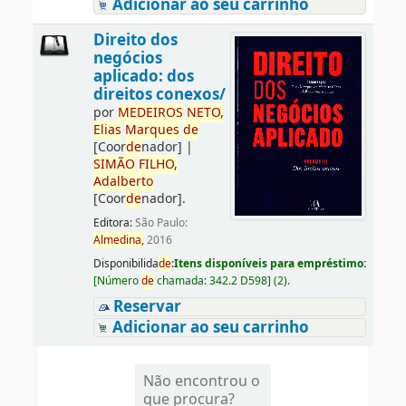
Adicionar ao seu carrinho
Direito dos
negócios
aplicado: dos
direitos conexos/
por
ME
DE
IROS
NETO,
Elias
Marques
de
[Coor
de
nador]
|
SIMÃO
FILHO,
Adalberto
[Coor
de
nador]
.
Editora:
São Paulo:
Almedina,
2016
Disponibilida
de
:
Itens disponíveis para empréstimo:
[
Número
de
chamada:
342.2 D598
]
(2).
Reservar
Adicionar ao seu carrinho
Não encontrou o
que procura?