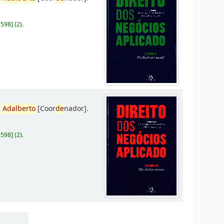
D598
]
(2).
,
Adalberto
[Coor
de
nador]
.
D598
]
(2).