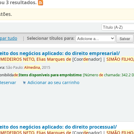
u 3 resultados.
tões.
par tudo
|
Selecionar títulos para:
eito dos negócios aplicado: do direito empresarial/
r
ME
DE
IROS
NETO,
Elias
Marques
de
[Coor
de
nador]
|
SIMÃO
FILHO
ora:
São Paulo:
Almedina,
2015
onibilida
de
:
Itens disponíveis para empréstimo:
[
Número
de
chamada:
342.2 
Reservar
Adicionar ao seu carrinho
eito dos negócios aplicado: do direito processual/
r
ME
DE
IROS
NETO,
Elias
Marques
de
[Coor
de
nador]
|
SIMÃO
FILHO