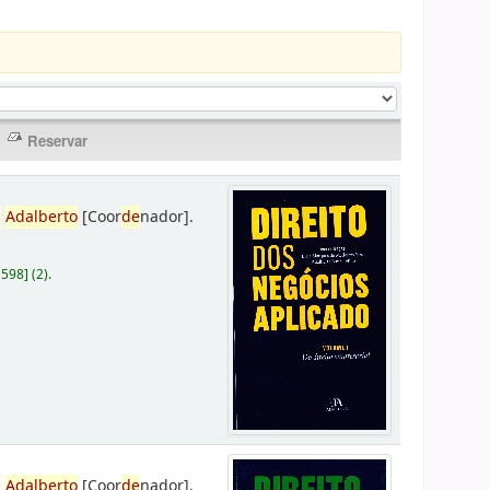
,
Adalberto
[Coor
de
nador]
.
D598
]
(2).
,
Adalberto
[Coor
de
nador]
.