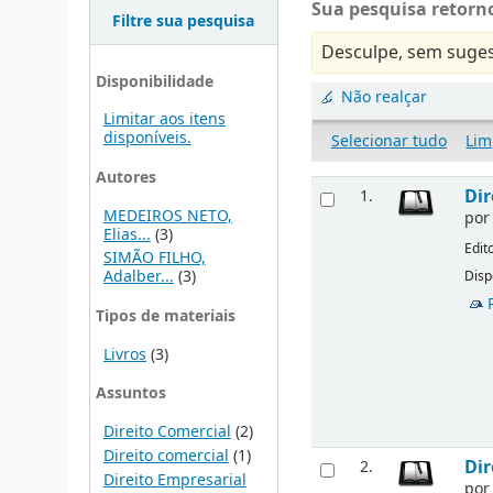
Sua pesquisa retorno
Filtre sua pesquisa
Desculpe, sem suges
Disponibilidade
Não realçar
Limitar aos itens
disponíveis.
Selecionar tudo
Lim
Autores
Dir
1.
MEDEIROS NETO,
po
Elias...
(3)
Edit
SIMÃO FILHO,
Adalber...
(3)
Disp
Tipos de materiais
Livros
(3)
Assuntos
Direito Comercial
(2)
Direito comercial
(1)
Dir
2.
Direito Empresarial
po