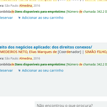
ora:
São Paulo:
Almedina,
2016
onibilida
de
:
Itens disponíveis para empréstimo:
[
Número
de
chamada:
342.2 
Reservar
Adicionar ao seu carrinho
eito dos negócios aplicado: dos direitos conexos/
r
ME
DE
IROS
NETO,
Elias
Marques
de
[Coor
de
nador]
|
SIMÃO
FILHO
ora:
São Paulo:
Almedina,
2016
onibilida
de
:
Itens disponíveis para empréstimo:
[
Número
de
chamada:
342.2 
Reservar
Adicionar ao seu carrinho
Não encontrou o que procura?