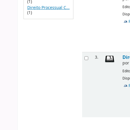
(1)
Edit
Direito Processual C...
(1)
Disp
Dir
3.
po
Edit
Disp