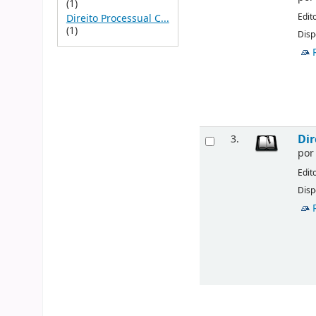
(1)
Edit
Direito Processual C...
(1)
Disp
Dir
3.
po
Edit
Disp