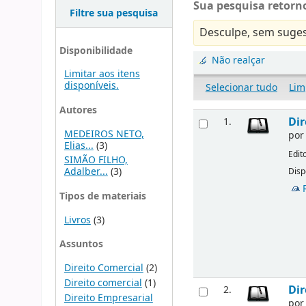
Sua pesquisa retorno
Filtre sua pesquisa
Desculpe, sem suges
Disponibilidade
Não realçar
Limitar aos itens
disponíveis.
Selecionar tudo
Lim
Autores
Dir
1.
MEDEIROS NETO,
po
Elias...
(3)
Edit
SIMÃO FILHO,
Adalber...
(3)
Disp
Tipos de materiais
Livros
(3)
Assuntos
Direito Comercial
(2)
Direito comercial
(1)
Dir
2.
Direito Empresarial
po