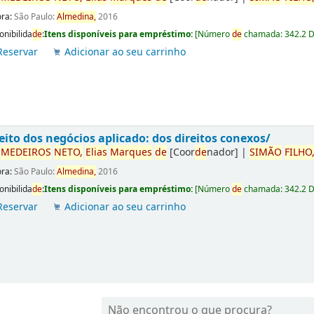
ora:
São Paulo:
Almedina,
2016
onibilida
de
:
Itens disponíveis para empréstimo:
[
Número
de
chamada:
342.2 
Reservar
Adicionar ao seu carrinho
eito dos negócios aplicado: dos direitos conexos/
r
ME
DE
IROS
NETO,
Elias
Marques
de
[Coor
de
nador]
|
SIMÃO
FILHO
ora:
São Paulo:
Almedina,
2016
onibilida
de
:
Itens disponíveis para empréstimo:
[
Número
de
chamada:
342.2 
Reservar
Adicionar ao seu carrinho
Não encontrou o que procura?