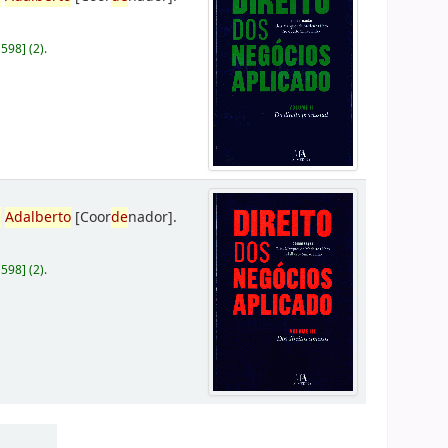
D598
]
(2).
,
Adalberto
[Coor
de
nador]
.
D598
]
(2).