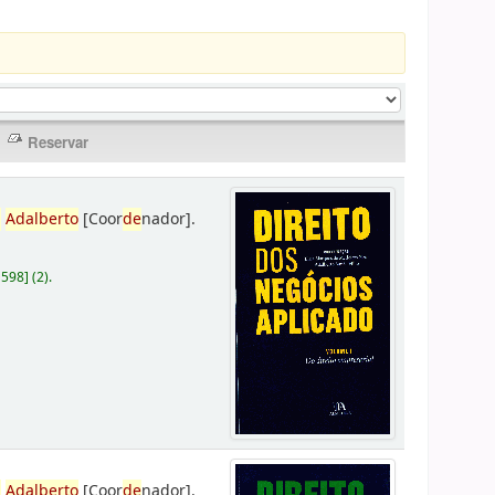
,
Adalberto
[Coor
de
nador]
.
D598
]
(2).
,
Adalberto
[Coor
de
nador]
.