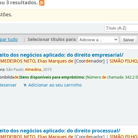
u 3 resultados.
tões.
par tudo
|
Selecionar títulos para:
eito dos negócios aplicado: do direito empresarial/
r
ME
DE
IROS
NETO,
Elias
Marques
de
[Coor
de
nador]
|
SIMÃO
FILHO
ora:
São Paulo:
Almedina,
2015
onibilida
de
:
Itens disponíveis para empréstimo:
[
Número
de
chamada:
342.2 
Reservar
Adicionar ao seu carrinho
eito dos negócios aplicado: do direito processual/
r
ME
DE
IROS
NETO,
Elias
Marques
de
[Coor
de
nador]
|
SIMÃO
FILHO