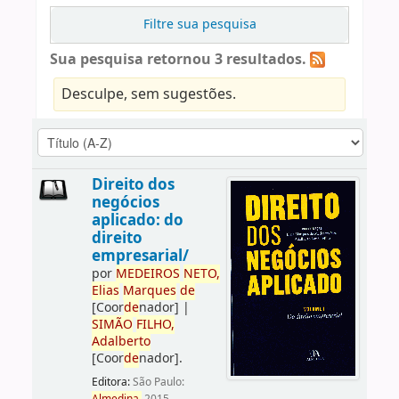
Filtre sua pesquisa
Sua pesquisa retornou 3 resultados.
Desculpe, sem sugestões.
Direito dos
negócios
aplicado: do
direito
empresarial/
por
ME
DE
IROS
NETO,
Elias
Marques
de
[Coor
de
nador]
|
SIMÃO
FILHO,
Adalberto
[Coor
de
nador]
.
Editora:
São Paulo: