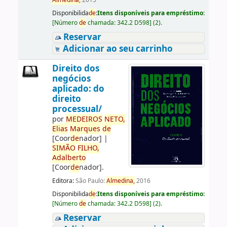
Almedina,
2015
Disponibilida
de
:
Itens disponíveis para empréstimo:
[
Número
de
chamada:
342.2 D598
]
(2).
Reservar
Adicionar ao seu carrinho
Direito dos
negócios
aplicado: do
direito
processual/
por
ME
DE
IROS
NETO,
Elias
Marques
de
[Coor
de
nador]
|
SIMÃO
FILHO,
Adalberto
[Coor
de
nador]
.
Editora:
São Paulo:
Almedina,
2016
Disponibilida
de
:
Itens disponíveis para empréstimo:
[
Número
de
chamada:
342.2 D598
]
(2).
Reservar