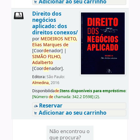
Adicionar ao seu carrinho
Direito dos
negócios
aplicado: dos
direitos conexos/
por
ME
DE
IROS
NETO,
Elias
Marques
de
[Coor
de
nador]
|
SIMÃO
FILHO,
Adalberto
[Coor
de
nador]
.
Editora:
São Paulo:
Almedina,
2016
Disponibilida
de
:
Itens disponíveis para empréstimo:
[
Número
de
chamada:
342.2 D598
]
(2).
Reservar
Adicionar ao seu carrinho
Não encontrou o
que procura?