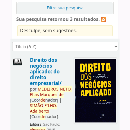
Filtre sua pesquisa
Sua pesquisa retornou 3 resultados.
Desculpe, sem sugestões.
Direito dos
negócios
aplicado: do
direito
empresarial/
por
ME
DE
IROS
NETO,
Elias
Marques
de
[Coor
de
nador]
|
SIMÃO
FILHO,
Adalberto
[Coor
de
nador]
.
Editora:
São Paulo: