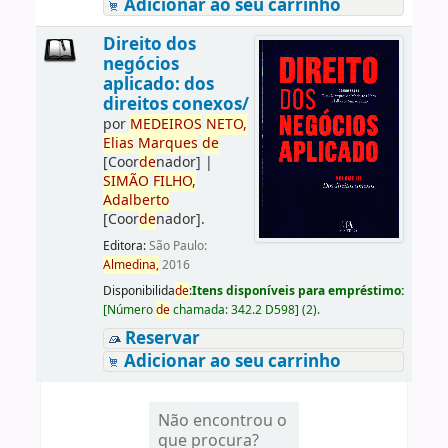
Adicionar ao seu carrinho
Direito dos
negócios
aplicado: dos
direitos conexos/
por
ME
DE
IROS
NETO,
Elias
Marques
de
[Coor
de
nador]
|
SIMÃO
FILHO,
Adalberto
[Coor
de
nador]
.
Editora:
São Paulo:
Almedina,
2016
Disponibilida
de
:
Itens disponíveis para empréstimo:
[
Número
de
chamada:
342.2 D598
]
(2).
Reservar
Adicionar ao seu carrinho
Não encontrou o
que procura?