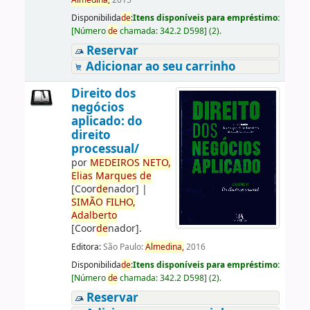
Almedina,
2015
Disponibilida
de
:
Itens disponíveis para empréstimo:
[
Número
de
chamada:
342.2 D598
]
(2).
Reservar
Adicionar ao seu carrinho
Direito dos
negócios
aplicado: do
direito
processual/
por
ME
DE
IROS
NETO,
Elias
Marques
de
[Coor
de
nador]
|
SIMÃO
FILHO,
Adalberto
[Coor
de
nador]
.
Editora:
São Paulo:
Almedina,
2016
Disponibilida
de
:
Itens disponíveis para empréstimo:
[
Número
de
chamada:
342.2 D598
]
(2).
Reservar