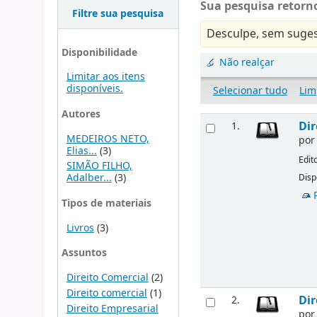
Sua pesquisa retorno
Filtre sua pesquisa
Desculpe, sem suges
Disponibilidade
Não realçar
Limitar aos itens
disponíveis.
Selecionar tudo
Lim
Autores
Dir
1.
MEDEIROS NETO,
po
Elias...
(3)
Edit
SIMÃO FILHO,
Adalber...
(3)
Disp
Tipos de materiais
Livros
(3)
Assuntos
Direito Comercial
(2)
Direito comercial
(1)
Dir
2.
Direito Empresarial
po