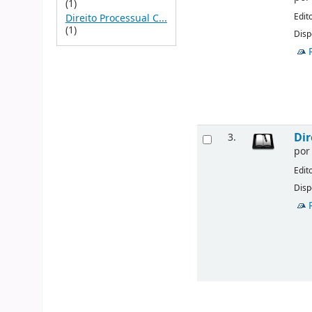
(1)
Edit
Direito Processual C...
(1)
Disp
Dir
3.
po
Edit
Disp