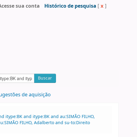
Acesse sua conta
Histórico de pesquisa
[
x
]
Buscar
ugestões de aquisição
nd itype:BK and itype:BK and au:SIMÃO FILHO,
u:SIMÃO FILHO, Adalberto and su-to:Direito