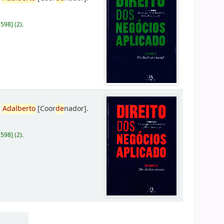
D598
]
(2).
,
Adalberto
[Coor
de
nador]
.
D598
]
(2).