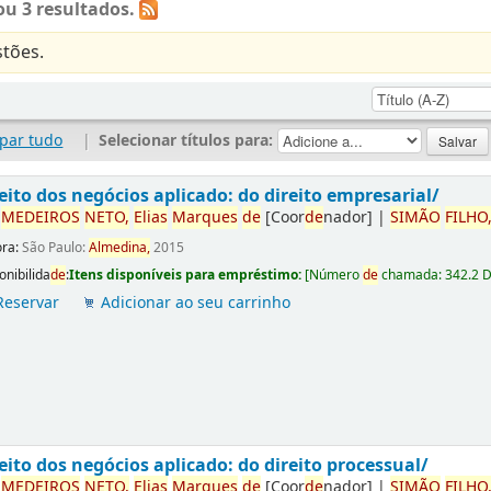
u 3 resultados.
tões.
par tudo
|
Selecionar títulos para:
eito dos negócios aplicado: do direito empresarial/
r
ME
DE
IROS
NETO,
Elias
Marques
de
[Coor
de
nador]
|
SIMÃO
FILHO
ora:
São Paulo:
Almedina,
2015
onibilida
de
:
Itens disponíveis para empréstimo:
[
Número
de
chamada:
342.2 
Reservar
Adicionar ao seu carrinho
eito dos negócios aplicado: do direito processual/
r
ME
DE
IROS
NETO,
Elias
Marques
de
[Coor
de
nador]
|
SIMÃO
FILHO