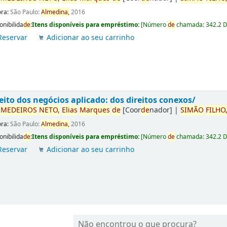
ora:
São Paulo:
Almedina,
2016
onibilida
de
:
Itens disponíveis para empréstimo:
[
Número
de
chamada:
342.2 
Reservar
Adicionar ao seu carrinho
eito dos negócios aplicado: dos direitos conexos/
r
ME
DE
IROS
NETO,
Elias
Marques
de
[Coor
de
nador]
|
SIMÃO
FILHO
ora:
São Paulo:
Almedina,
2016
onibilida
de
:
Itens disponíveis para empréstimo:
[
Número
de
chamada:
342.2 
Reservar
Adicionar ao seu carrinho
Não encontrou o que procura?