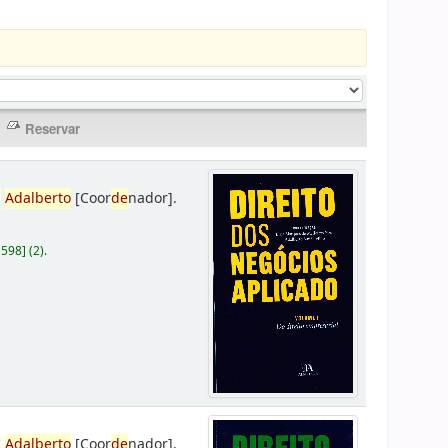
,
Adalberto
[Coor
de
nador]
.
D598
]
(2).
,
Adalberto
[Coor
de
nador]
.