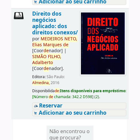
Adicionar ao seu carrinho
Direito dos
negócios
aplicado: dos
direitos conexos/
por
ME
DE
IROS
NETO,
Elias
Marques
de
[Coor
de
nador]
|
SIMÃO
FILHO,
Adalberto
[Coor
de
nador]
.
Editora:
São Paulo:
Almedina,
2016
Disponibilida
de
:
Itens disponíveis para empréstimo:
[
Número
de
chamada:
342.2 D598
]
(2).
Reservar
Adicionar ao seu carrinho
Não encontrou o
que procura?