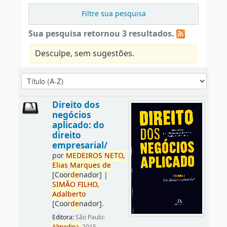
Filtre sua pesquisa
Sua pesquisa retornou 3 resultados.
Desculpe, sem sugestões.
Direito dos
negócios
aplicado: do
direito
empresarial/
por
ME
DE
IROS
NETO,
Elias
Marques
de
[Coor
de
nador]
|
SIMÃO
FILHO,
Adalberto
[Coor
de
nador]
.
Editora:
São Paulo: