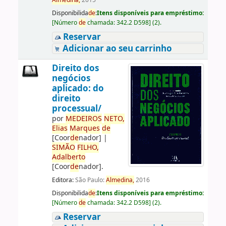
Almedina,
2015
Disponibilida
de
:
Itens disponíveis para empréstimo:
[
Número
de
chamada:
342.2 D598
]
(2).
Reservar
Adicionar ao seu carrinho
Direito dos
negócios
aplicado: do
direito
processual/
por
ME
DE
IROS
NETO,
Elias
Marques
de
[Coor
de
nador]
|
SIMÃO
FILHO,
Adalberto
[Coor
de
nador]
.
Editora:
São Paulo:
Almedina,
2016
Disponibilida
de
:
Itens disponíveis para empréstimo:
[
Número
de
chamada:
342.2 D598
]
(2).
Reservar