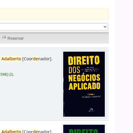
,
Adalberto
[Coor
de
nador]
.
D598
]
(2).
,
Adalberto
[Coor
de
nador]
.