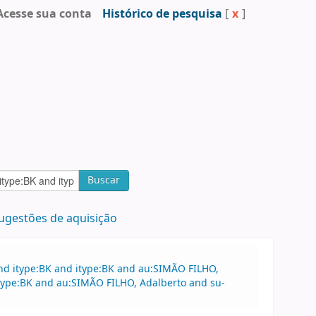
Acesse sua conta
Histórico de pesquisa
[
x
]
Buscar
ugestões de aquisição
nd itype:BK and itype:BK and au:SIMÃO FILHO,
type:BK and au:SIMÃO FILHO, Adalberto and su-