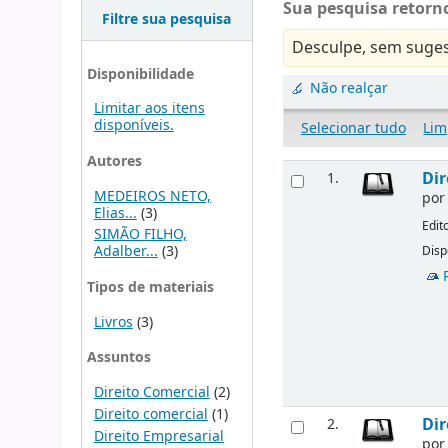
Sua pesquisa retorno
Filtre sua pesquisa
Desculpe, sem suges
Disponibilidade
Não realçar
Limitar aos itens
disponíveis.
Selecionar tudo
Lim
Autores
Dir
1.
MEDEIROS NETO,
po
Elias...
(3)
Edit
SIMÃO FILHO,
Adalber...
(3)
Disp
Tipos de materiais
Livros
(3)
Assuntos
Direito Comercial
(2)
Direito comercial
(1)
Dir
2.
Direito Empresarial
po