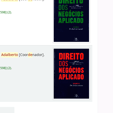
D598
]
(2).
,
Adalberto
[Coor
de
nador]
.
D598
]
(2).