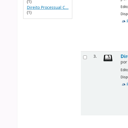
(1)
Edit
Direito Processual C...
(1)
Disp
Dir
3.
po
Edit
Disp