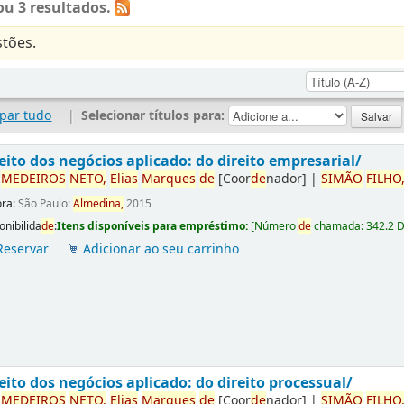
u 3 resultados.
tões.
par tudo
|
Selecionar títulos para:
eito dos negócios aplicado: do direito empresarial/
r
ME
DE
IROS
NETO,
Elias
Marques
de
[Coor
de
nador]
|
SIMÃO
FILHO
ora:
São Paulo:
Almedina,
2015
onibilida
de
:
Itens disponíveis para empréstimo:
[
Número
de
chamada:
342.2 
Reservar
Adicionar ao seu carrinho
eito dos negócios aplicado: do direito processual/
r
ME
DE
IROS
NETO,
Elias
Marques
de
[Coor
de
nador]
|
SIMÃO
FILHO