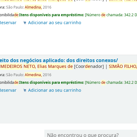
ora:
São Paulo:
Almedina,
2016
onibilida
de
:
Itens disponíveis para empréstimo:
[
Número
de
chamada:
342.2 
Reservar
Adicionar ao seu carrinho
eito dos negócios aplicado: dos direitos conexos/
r
ME
DE
IROS
NETO,
Elias
Marques
de
[Coor
de
nador]
|
SIMÃO
FILHO
ora:
São Paulo:
Almedina,
2016
onibilida
de
:
Itens disponíveis para empréstimo:
[
Número
de
chamada:
342.2 
Reservar
Adicionar ao seu carrinho
Não encontrou o que procura?