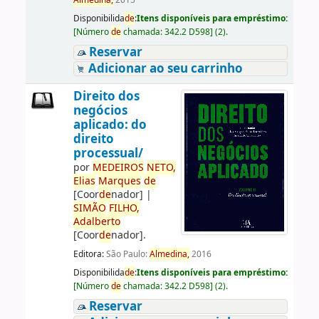
Almedina,
2015
Disponibilida
de
:
Itens disponíveis para empréstimo:
[
Número
de
chamada:
342.2 D598
]
(2).
Reservar
Adicionar ao seu carrinho
Direito dos
negócios
aplicado: do
direito
processual/
por
ME
DE
IROS
NETO,
Elias
Marques
de
[Coor
de
nador]
|
SIMÃO
FILHO,
Adalberto
[Coor
de
nador]
.
Editora:
São Paulo:
Almedina,
2016
Disponibilida
de
:
Itens disponíveis para empréstimo:
[
Número
de
chamada:
342.2 D598
]
(2).
Reservar