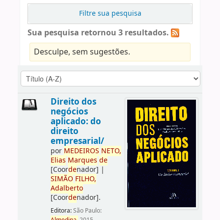
Filtre sua pesquisa
Sua pesquisa retornou 3 resultados.
Desculpe, sem sugestões.
Direito dos
negócios
aplicado: do
direito
empresarial/
por
ME
DE
IROS
NETO,
Elias
Marques
de
[Coor
de
nador]
|
SIMÃO
FILHO,
Adalberto
[Coor
de
nador]
.
Editora:
São Paulo: