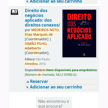
Adicionar ao seu carrinho
Direito dos
negócios
aplicado: dos
direitos conexos/
por
ME
DE
IROS
NETO,
Elias
Marques
de
[Coor
de
nador]
|
SIMÃO
FILHO,
Adalberto
[Coor
de
nador]
.
Editora:
São Paulo:
Almedina,
2016
Disponibilida
de
:
Itens disponíveis para empréstimo:
[
Número
de
chamada:
342.2 D598
]
(2).
Reservar
Adicionar ao seu carrinho
Não encontrou o
que procura?