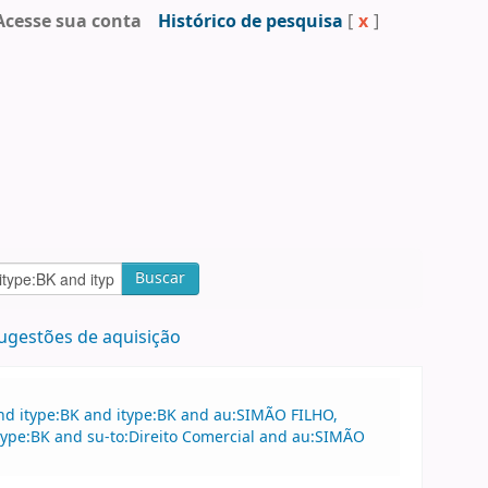
Acesse sua conta
Histórico de pesquisa
[
x
]
Buscar
ugestões de aquisição
nd itype:BK and itype:BK and au:SIMÃO FILHO,
type:BK and su-to:Direito Comercial and au:SIMÃO