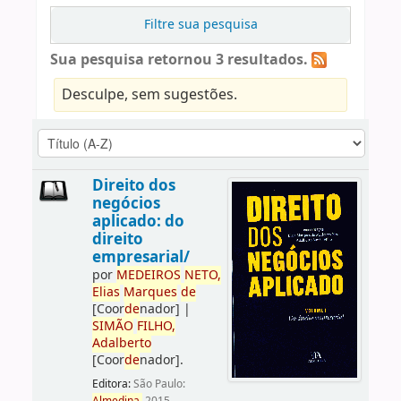
Filtre sua pesquisa
Sua pesquisa retornou 3 resultados.
Desculpe, sem sugestões.
Direito dos
negócios
aplicado: do
direito
empresarial/
por
ME
DE
IROS
NETO,
Elias
Marques
de
[Coor
de
nador]
|
SIMÃO
FILHO,
Adalberto
[Coor
de
nador]
.
Editora:
São Paulo: