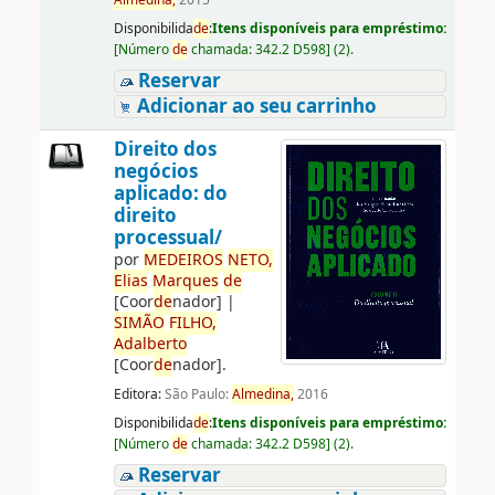
Almedina,
2015
Disponibilida
de
:
Itens disponíveis para empréstimo:
[
Número
de
chamada:
342.2 D598
]
(2).
Reservar
Adicionar ao seu carrinho
Direito dos
negócios
aplicado: do
direito
processual/
por
ME
DE
IROS
NETO,
Elias
Marques
de
[Coor
de
nador]
|
SIMÃO
FILHO,
Adalberto
[Coor
de
nador]
.
Editora:
São Paulo:
Almedina,
2016
Disponibilida
de
:
Itens disponíveis para empréstimo:
[
Número
de
chamada:
342.2 D598
]
(2).
Reservar