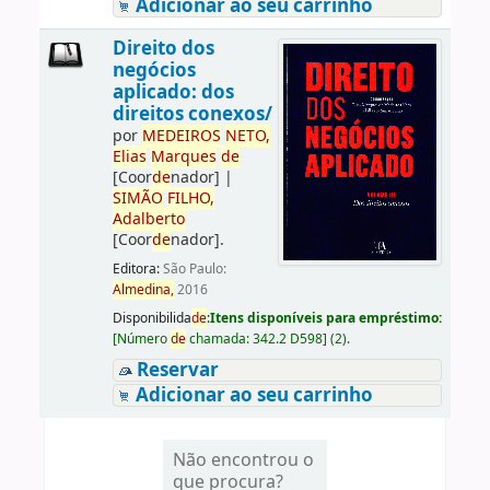
Adicionar ao seu carrinho
Direito dos
negócios
aplicado: dos
direitos conexos/
por
ME
DE
IROS
NETO,
Elias
Marques
de
[Coor
de
nador]
|
SIMÃO
FILHO,
Adalberto
[Coor
de
nador]
.
Editora:
São Paulo:
Almedina,
2016
Disponibilida
de
:
Itens disponíveis para empréstimo:
[
Número
de
chamada:
342.2 D598
]
(2).
Reservar
Adicionar ao seu carrinho
Não encontrou o
que procura?