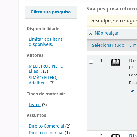
Sua pesquisa retorno
Filtre sua pesquisa
Desculpe, sem suges
Disponibilidade
Não realçar
Limitar aos itens
disponíveis.
Selecionar tudo
Lim
Autores
Dir
1.
MEDEIROS NETO,
po
Elias...
(3)
Edit
SIMÃO FILHO,
Adalber...
(3)
Disp
Tipos de materiais
Livros
(3)
Assuntos
Direito Comercial
(2)
Direito comercial
(1)
Dir
2.