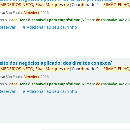
r
ME
DE
IROS
NETO,
Elias
Marques
de
[Coor
de
nador]
|
SIMÃO
FILHO
ora:
São Paulo:
Almedina,
2016
onibilida
de
:
Itens disponíveis para empréstimo:
[
Número
de
chamada:
342.2 
Reservar
Adicionar ao seu carrinho
eito dos negócios aplicado: dos direitos conexos/
r
ME
DE
IROS
NETO,
Elias
Marques
de
[Coor
de
nador]
|
SIMÃO
FILHO
ora:
São Paulo:
Almedina,
2016
onibilida
de
:
Itens disponíveis para empréstimo:
[
Número
de
chamada:
342.2 
Reservar
Adicionar ao seu carrinho