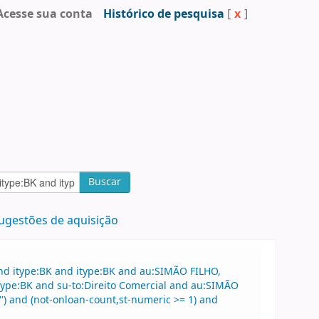
Acesse sua conta
Histórico de pesquisa
[
x
]
Buscar
ugestões de aquisição
nd itype:BK and itype:BK and au:SIMÃO FILHO,
type:BK and su-to:Direito Comercial and au:SIMÃO
'') and (not-onloan-count,st-numeric >= 1) and