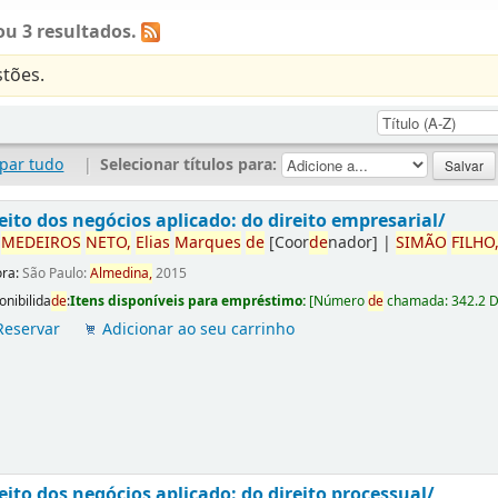
u 3 resultados.
tões.
par tudo
|
Selecionar títulos para:
eito dos negócios aplicado: do direito empresarial/
r
ME
DE
IROS
NETO,
Elias
Marques
de
[Coor
de
nador]
|
SIMÃO
FILHO
ora:
São Paulo:
Almedina,
2015
onibilida
de
:
Itens disponíveis para empréstimo:
[
Número
de
chamada:
342.2 
Reservar
Adicionar ao seu carrinho
eito dos negócios aplicado: do direito processual/