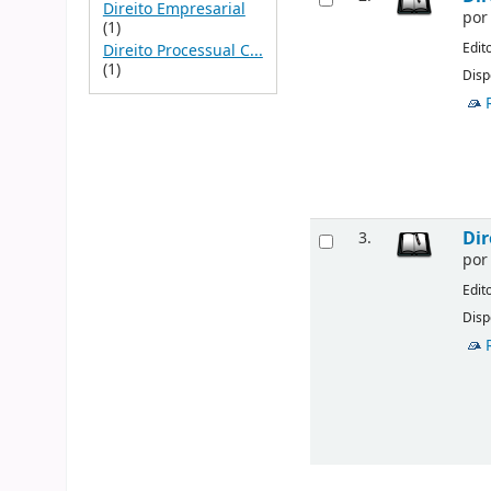
Direito Empresarial
po
(1)
Edit
Direito Processual C...
(1)
Disp
Dir
3.
po
Edit
Disp