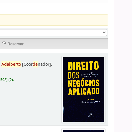
,
Adalberto
[Coor
de
nador]
.
D598
]
(2).