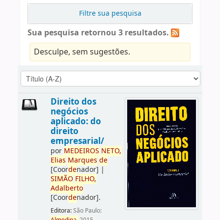
Filtre sua pesquisa
Sua pesquisa retornou 3 resultados.
Desculpe, sem sugestões.
Direito dos
negócios
aplicado: do
direito
empresarial/
por
ME
DE
IROS
NETO,
Elias
Marques
de
[Coor
de
nador]
|
SIMÃO
FILHO,
Adalberto
[Coor
de
nador]
.
Editora:
São Paulo: