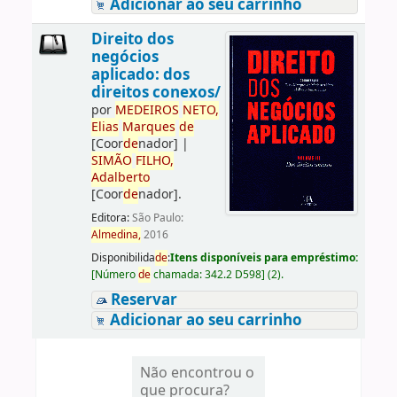
Adicionar ao seu carrinho
Direito dos
negócios
aplicado: dos
direitos conexos/
por
ME
DE
IROS
NETO,
Elias
Marques
de
[Coor
de
nador]
|
SIMÃO
FILHO,
Adalberto
[Coor
de
nador]
.
Editora:
São Paulo:
Almedina,
2016
Disponibilida
de
:
Itens disponíveis para empréstimo:
[
Número
de
chamada:
342.2 D598
]
(2).
Reservar
Adicionar ao seu carrinho
Não encontrou o
que procura?