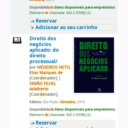
Almedina,
2015
Disponibilida
de
:
Itens disponíveis para empréstimo:
[
Número
de
chamada:
342.2 D598
]
(2).
Reservar
Adicionar ao seu carrinho
Direito dos
negócios
aplicado: do
direito
processual/
por
ME
DE
IROS
NETO,
Elias
Marques
de
[Coor
de
nador]
|
SIMÃO
FILHO,
Adalberto
[Coor
de
nador]
.
Editora:
São Paulo:
Almedina,
2016
Disponibilida
de
:
Itens disponíveis para empréstimo:
[
Número
de
chamada:
342.2 D598
]
(2).
Reservar