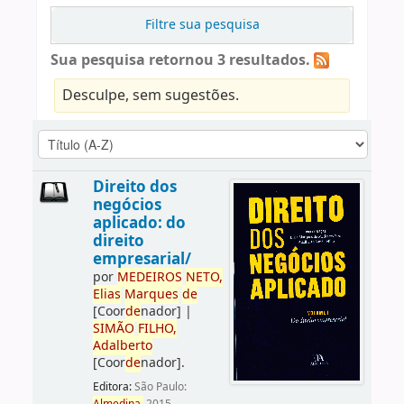
Filtre sua pesquisa
Sua pesquisa retornou 3 resultados.
Desculpe, sem sugestões.
Direito dos
negócios
aplicado: do
direito
empresarial/
por
ME
DE
IROS
NETO,
Elias
Marques
de
[Coor
de
nador]
|
SIMÃO
FILHO,
Adalberto
[Coor
de
nador]
.
Editora:
São Paulo: