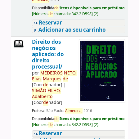
Almedina,
2015
Disponibilida
de
:
Itens disponíveis para empréstimo:
[
Número
de
chamada:
342.2 D598
]
(2).
Reservar
Adicionar ao seu carrinho
Direito dos
negócios
aplicado: do
direito
processual/
por
ME
DE
IROS
NETO,
Elias
Marques
de
[Coor
de
nador]
|
SIMÃO
FILHO,
Adalberto
[Coor
de
nador]
.
Editora:
São Paulo:
Almedina,
2016
Disponibilida
de
:
Itens disponíveis para empréstimo:
[
Número
de
chamada:
342.2 D598
]
(2).
Reservar