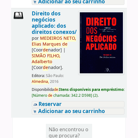
Adicionar ao seu carrinho
Direito dos
negócios
aplicado: dos
direitos conexos/
por
ME
DE
IROS
NETO,
Elias
Marques
de
[Coor
de
nador]
|
SIMÃO
FILHO,
Adalberto
[Coor
de
nador]
.
Editora:
São Paulo:
Almedina,
2016
Disponibilida
de
:
Itens disponíveis para empréstimo:
[
Número
de
chamada:
342.2 D598
]
(2).
Reservar
Adicionar ao seu carrinho
Não encontrou o
que procura?