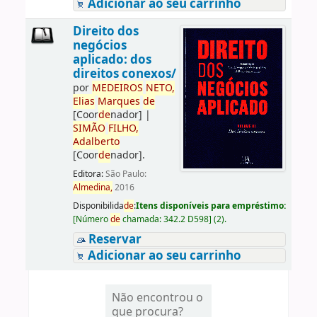
Adicionar ao seu carrinho
Direito dos
negócios
aplicado: dos
direitos conexos/
por
ME
DE
IROS
NETO,
Elias
Marques
de
[Coor
de
nador]
|
SIMÃO
FILHO,
Adalberto
[Coor
de
nador]
.
Editora:
São Paulo:
Almedina,
2016
Disponibilida
de
:
Itens disponíveis para empréstimo:
[
Número
de
chamada:
342.2 D598
]
(2).
Reservar
Adicionar ao seu carrinho
Não encontrou o
que procura?