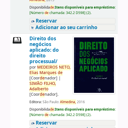
Almedina,
2015
Disponibilida
de
:
Itens disponíveis para empréstimo:
[
Número
de
chamada:
342.2 D598
]
(2).
Reservar
Adicionar ao seu carrinho
Direito dos
negócios
aplicado: do
direito
processual/
por
ME
DE
IROS
NETO,
Elias
Marques
de
[Coor
de
nador]
|
SIMÃO
FILHO,
Adalberto
[Coor
de
nador]
.
Editora:
São Paulo:
Almedina,
2016
Disponibilida
de
:
Itens disponíveis para empréstimo:
[
Número
de
chamada:
342.2 D598
]
(2).
Reservar