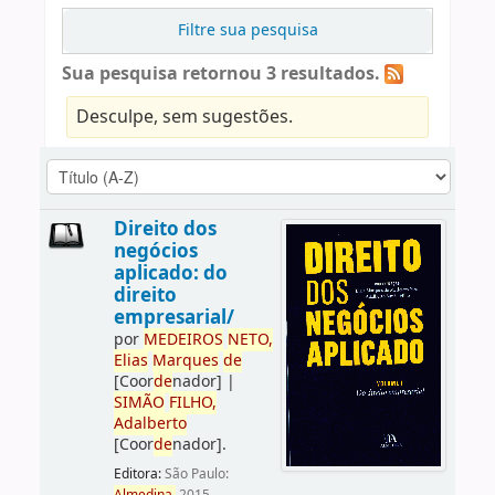
Filtre sua pesquisa
Sua pesquisa retornou 3 resultados.
Desculpe, sem sugestões.
Direito dos
negócios
aplicado: do
direito
empresarial/
por
ME
DE
IROS
NETO,
Elias
Marques
de
[Coor
de
nador]
|
SIMÃO
FILHO,
Adalberto
[Coor
de
nador]
.
Editora:
São Paulo: