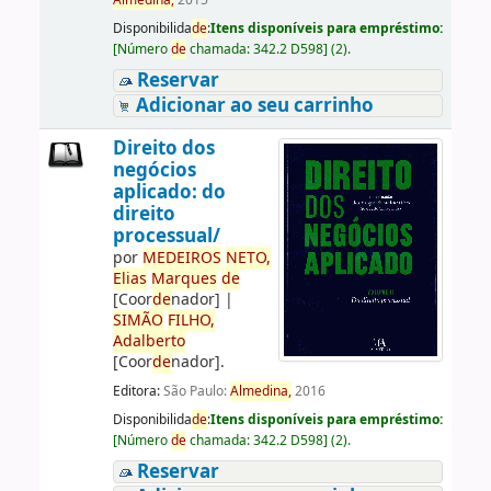
Almedina,
2015
Disponibilida
de
:
Itens disponíveis para empréstimo:
[
Número
de
chamada:
342.2 D598
]
(2).
Reservar
Adicionar ao seu carrinho
Direito dos
negócios
aplicado: do
direito
processual/
por
ME
DE
IROS
NETO,
Elias
Marques
de
[Coor
de
nador]
|
SIMÃO
FILHO,
Adalberto
[Coor
de
nador]
.
Editora:
São Paulo:
Almedina,
2016
Disponibilida
de
:
Itens disponíveis para empréstimo:
[
Número
de
chamada:
342.2 D598
]
(2).
Reservar