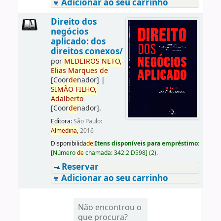
Adicionar ao seu carrinho
Direito dos
negócios
aplicado: dos
direitos conexos/
por
ME
DE
IROS
NETO,
Elias
Marques
de
[Coor
de
nador]
|
SIMÃO
FILHO,
Adalberto
[Coor
de
nador]
.
Editora:
São Paulo:
Almedina,
2016
Disponibilida
de
:
Itens disponíveis para empréstimo:
[
Número
de
chamada:
342.2 D598
]
(2).
Reservar
Adicionar ao seu carrinho
Não encontrou o
que procura?