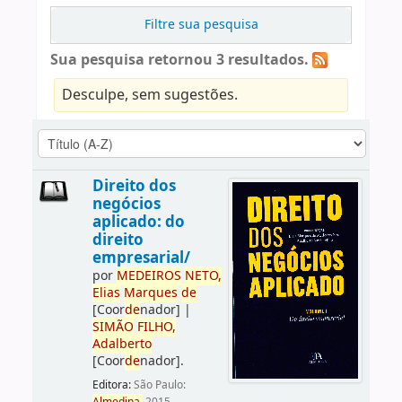
Filtre sua pesquisa
Sua pesquisa retornou 3 resultados.
Desculpe, sem sugestões.
Direito dos
negócios
aplicado: do
direito
empresarial/
por
ME
DE
IROS
NETO,
Elias
Marques
de
[Coor
de
nador]
|
SIMÃO
FILHO,
Adalberto
[Coor
de
nador]
.
Editora:
São Paulo: