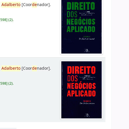
,
Adalberto
[Coor
de
nador]
.
D598
]
(2).
,
Adalberto
[Coor
de
nador]
.
D598
]
(2).