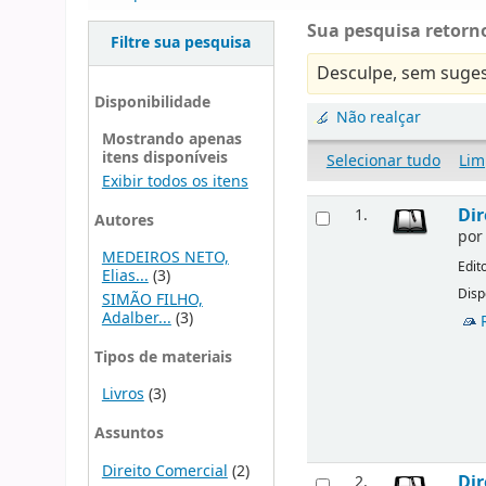
Sua pesquisa retorno
Filtre sua pesquisa
Desculpe, sem suges
Disponibilidade
Não realçar
Mostrando apenas
itens disponíveis
Selecionar tudo
Lim
Exibir todos os itens
Dir
1.
Autores
po
MEDEIROS NETO,
Edit
Elias...
(3)
Disp
SIMÃO FILHO,
Adalber...
(3)
Tipos de materiais
Livros
(3)
Assuntos
Direito Comercial
(2)
Dir
2.