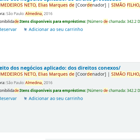
r
ME
DE
IROS
NETO,
Elias
Marques
de
[Coor
de
nador]
|
SIMÃO
FILHO
ora:
São Paulo:
Almedina,
2016
onibilida
de
:
Itens disponíveis para empréstimo:
[
Número
de
chamada:
342.2 
Reservar
Adicionar ao seu carrinho
eito dos negócios aplicado: dos direitos conexos/
r
ME
DE
IROS
NETO,
Elias
Marques
de
[Coor
de
nador]
|
SIMÃO
FILHO
ora:
São Paulo:
Almedina,
2016
onibilida
de
:
Itens disponíveis para empréstimo:
[
Número
de
chamada:
342.2 
Reservar
Adicionar ao seu carrinho