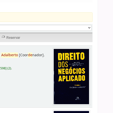
,
Adalberto
[Coor
de
nador]
.
D598
]
(2).