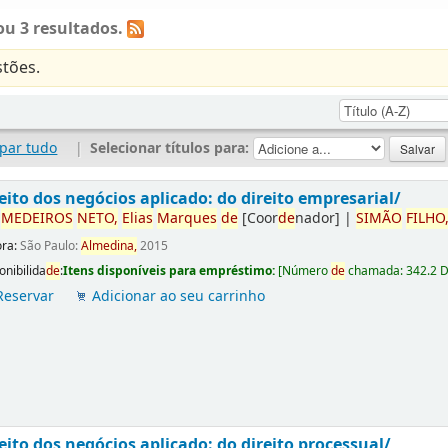
u 3 resultados.
tões.
par tudo
|
Selecionar títulos para:
eito dos negócios aplicado: do direito empresarial/
r
ME
DE
IROS
NETO,
Elias
Marques
de
[Coor
de
nador]
|
SIMÃO
FILHO
ora:
São Paulo:
Almedina,
2015
onibilida
de
:
Itens disponíveis para empréstimo:
[
Número
de
chamada:
342.2 
Reservar
Adicionar ao seu carrinho
eito dos negócios aplicado: do direito processual/