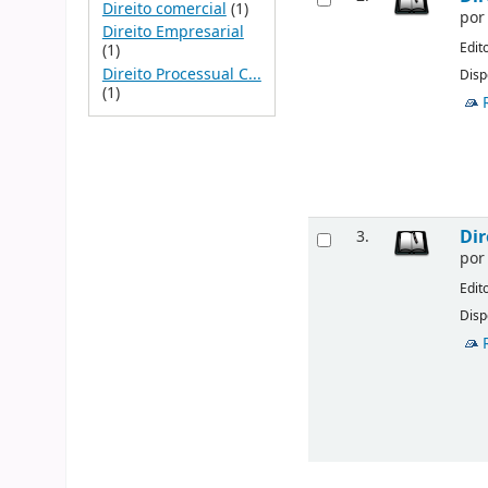
Direito comercial
(1)
po
Direito Empresarial
Edit
(1)
Direito Processual C...
Disp
(1)
Dir
3.
po
Edit
Disp