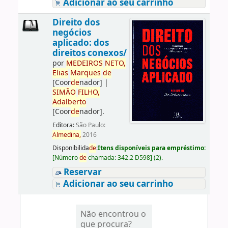
Adicionar ao seu carrinho
Direito dos
negócios
aplicado: dos
direitos conexos/
por
ME
DE
IROS
NETO,
Elias
Marques
de
[Coor
de
nador]
|
SIMÃO
FILHO,
Adalberto
[Coor
de
nador]
.
Editora:
São Paulo:
Almedina,
2016
Disponibilida
de
:
Itens disponíveis para empréstimo:
[
Número
de
chamada:
342.2 D598
]
(2).
Reservar
Adicionar ao seu carrinho
Não encontrou o
que procura?