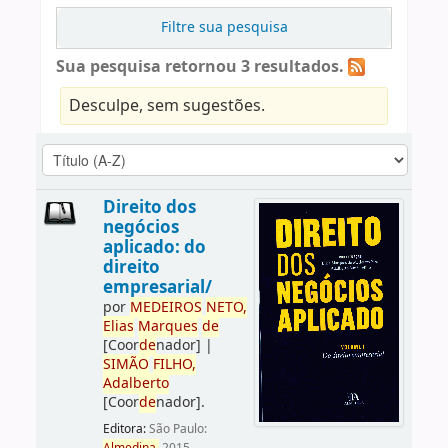
Filtre sua pesquisa
Sua pesquisa retornou 3 resultados.
Desculpe, sem sugestões.
Direito dos
negócios
aplicado: do
direito
empresarial/
por
ME
DE
IROS
NETO,
Elias
Marques
de
[Coor
de
nador]
|
SIMÃO
FILHO,
Adalberto
[Coor
de
nador]
.
Editora:
São Paulo: