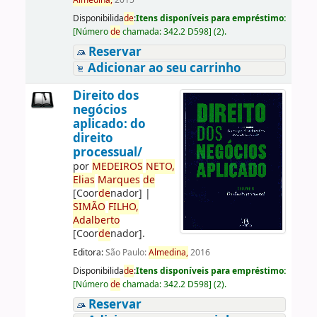
Almedina,
2015
Disponibilida
de
:
Itens disponíveis para empréstimo:
[
Número
de
chamada:
342.2 D598
]
(2).
Reservar
Adicionar ao seu carrinho
Direito dos
negócios
aplicado: do
direito
processual/
por
ME
DE
IROS
NETO,
Elias
Marques
de
[Coor
de
nador]
|
SIMÃO
FILHO,
Adalberto
[Coor
de
nador]
.
Editora:
São Paulo:
Almedina,
2016
Disponibilida
de
:
Itens disponíveis para empréstimo:
[
Número
de
chamada:
342.2 D598
]
(2).
Reservar