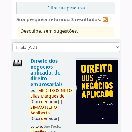
Filtre sua pesquisa
Sua pesquisa retornou 3 resultados.
Desculpe, sem sugestões.
Direito dos
negócios
aplicado: do
direito
empresarial/
por
ME
DE
IROS
NETO,
Elias
Marques
de
[Coor
de
nador]
|
SIMÃO
FILHO,
Adalberto
[Coor
de
nador]
.
Editora:
São Paulo: