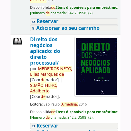
Almedina,
2015
Disponibilida
de
:
Itens disponíveis para empréstimo:
[
Número
de
chamada:
342.2 D598
]
(2).
Reservar
Adicionar ao seu carrinho
Direito dos
negócios
aplicado: do
direito
processual/
por
ME
DE
IROS
NETO,
Elias
Marques
de
[Coor
de
nador]
|
SIMÃO
FILHO,
Adalberto
[Coor
de
nador]
.
Editora:
São Paulo:
Almedina,
2016
Disponibilida
de
:
Itens disponíveis para empréstimo:
[
Número
de
chamada:
342.2 D598
]
(2).
Reservar