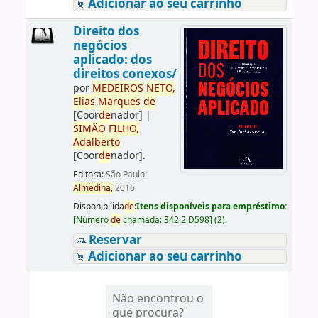
Adicionar ao seu carrinho
Direito dos
negócios
aplicado: dos
direitos conexos/
por
ME
DE
IROS
NETO,
Elias
Marques
de
[Coor
de
nador]
|
SIMÃO
FILHO,
Adalberto
[Coor
de
nador]
.
Editora:
São Paulo:
Almedina,
2016
Disponibilida
de
:
Itens disponíveis para empréstimo:
[
Número
de
chamada:
342.2 D598
]
(2).
Reservar
Adicionar ao seu carrinho
Não encontrou o
que procura?