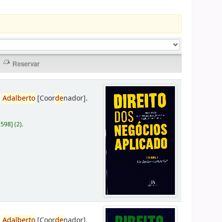
,
Adalberto
[Coor
de
nador]
.
D598
]
(2).
,
Adalberto
[Coor
de
nador]
.