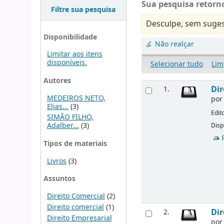
Sua pesquisa retorno
Filtre sua pesquisa
Desculpe, sem suges
Disponibilidade
Não realçar
Limitar aos itens
disponíveis.
Selecionar tudo
Lim
Autores
Dir
1.
MEDEIROS NETO,
po
Elias...
(3)
Edit
SIMÃO FILHO,
Adalber...
(3)
Disp
Tipos de materiais
Livros
(3)
Assuntos
Direito Comercial
(2)
Direito comercial
(1)
Dir
2.
Direito Empresarial
po