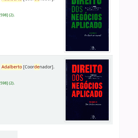
D598
]
(2).
,
Adalberto
[Coor
de
nador]
.
D598
]
(2).