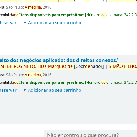
ora:
São Paulo:
Almedina,
2016
onibilida
de
:
Itens disponíveis para empréstimo:
[
Número
de
chamada:
342.2 
Reservar
Adicionar ao seu carrinho
eito dos negócios aplicado: dos direitos conexos/
r
ME
DE
IROS
NETO,
Elias
Marques
de
[Coor
de
nador]
|
SIMÃO
FILHO
ora:
São Paulo:
Almedina,
2016
onibilida
de
:
Itens disponíveis para empréstimo:
[
Número
de
chamada:
342.2 
Reservar
Adicionar ao seu carrinho
Não encontrou o que procura?