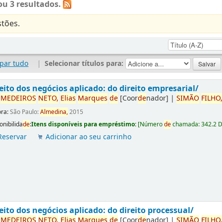
u 3 resultados.
tões.
par tudo
|
Selecionar títulos para:
eito dos negócios aplicado: do direito empresarial/
r
ME
DE
IROS
NETO,
Elias
Marques
de
[Coor
de
nador]
|
SIMÃO
FILHO
ora:
São Paulo:
Almedina,
2015
onibilida
de
:
Itens disponíveis para empréstimo:
[
Número
de
chamada:
342.2 
Reservar
Adicionar ao seu carrinho
eito dos negócios aplicado: do direito processual/
r
ME
DE
IROS
NETO,
Elias
Marques
de
[Coor
de
nador]
|
SIMÃO
FILHO