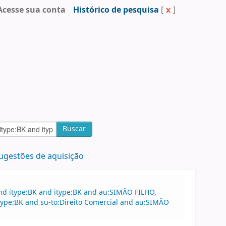
Acesse sua conta
Histórico de pesquisa
[
x
]
Buscar
ugestões de aquisição
nd itype:BK and itype:BK and au:SIMÃO FILHO,
type:BK and su-to:Direito Comercial and au:SIMÃO