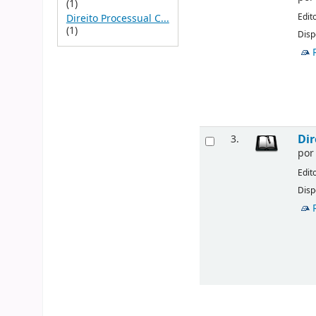
(1)
Edit
Direito Processual C...
(1)
Disp
Dir
3.
po
Edit
Disp