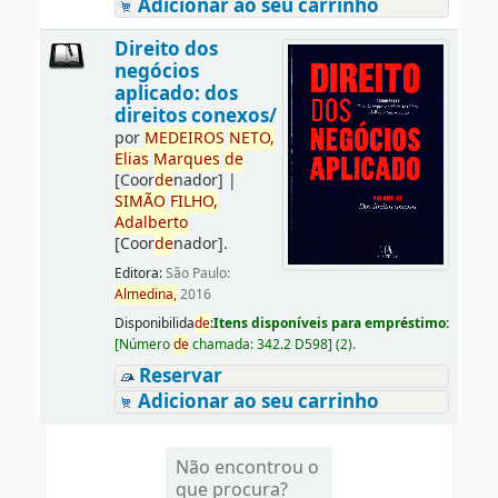
Adicionar ao seu carrinho
Direito dos
negócios
aplicado: dos
direitos conexos/
por
ME
DE
IROS
NETO,
Elias
Marques
de
[Coor
de
nador]
|
SIMÃO
FILHO,
Adalberto
[Coor
de
nador]
.
Editora:
São Paulo:
Almedina,
2016
Disponibilida
de
:
Itens disponíveis para empréstimo:
[
Número
de
chamada:
342.2 D598
]
(2).
Reservar
Adicionar ao seu carrinho
Não encontrou o
que procura?