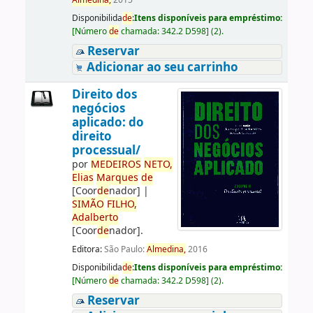
Almedina,
2015
Disponibilida
de
:
Itens disponíveis para empréstimo:
[
Número
de
chamada:
342.2 D598
]
(2).
Reservar
Adicionar ao seu carrinho
Direito dos
negócios
aplicado: do
direito
processual/
por
ME
DE
IROS
NETO,
Elias
Marques
de
[Coor
de
nador]
|
SIMÃO
FILHO,
Adalberto
[Coor
de
nador]
.
Editora:
São Paulo:
Almedina,
2016
Disponibilida
de
:
Itens disponíveis para empréstimo:
[
Número
de
chamada:
342.2 D598
]
(2).
Reservar