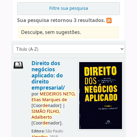
Filtre sua pesquisa
Sua pesquisa retornou 3 resultados.
Desculpe, sem sugestões.
Direito dos
negócios
aplicado: do
direito
empresarial/
por
ME
DE
IROS
NETO,
Elias
Marques
de
[Coor
de
nador]
|
SIMÃO
FILHO,
Adalberto
[Coor
de
nador]
.
Editora:
São Paulo: