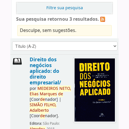
Filtre sua pesquisa
Sua pesquisa retornou 3 resultados.
Desculpe, sem sugestões.
Direito dos
negócios
aplicado: do
direito
empresarial/
por
ME
DE
IROS
NETO,
Elias
Marques
de
[Coor
de
nador]
|
SIMÃO
FILHO,
Adalberto
[Coor
de
nador]
.
Editora:
São Paulo: