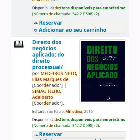
Almedina,
2015
Disponibilida
de
:
Itens disponíveis para empréstimo:
[
Número
de
chamada:
342.2 D598
]
(2).
Reservar
Adicionar ao seu carrinho
Direito dos
negócios
aplicado: do
direito
processual/
por
ME
DE
IROS
NETO,
Elias
Marques
de
[Coor
de
nador]
|
SIMÃO
FILHO,
Adalberto
[Coor
de
nador]
.
Editora:
São Paulo:
Almedina,
2016
Disponibilida
de
:
Itens disponíveis para empréstimo:
[
Número
de
chamada:
342.2 D598
]
(2).
Reservar