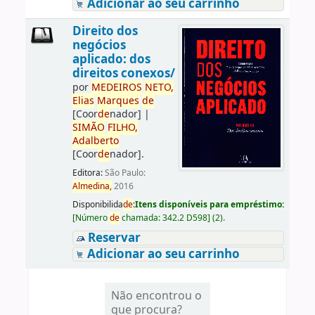
Adicionar ao seu carrinho
Direito dos
negócios
aplicado: dos
direitos conexos/
por
ME
DE
IROS
NETO,
Elias
Marques
de
[Coor
de
nador]
|
SIMÃO
FILHO,
Adalberto
[Coor
de
nador]
.
Editora:
São Paulo:
Almedina,
2016
Disponibilida
de
:
Itens disponíveis para empréstimo:
[
Número
de
chamada:
342.2 D598
]
(2).
Reservar
Adicionar ao seu carrinho
Não encontrou o
que procura?