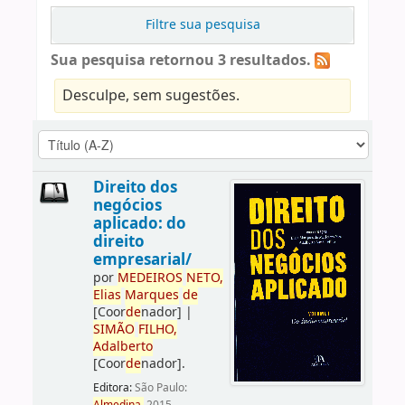
Filtre sua pesquisa
Sua pesquisa retornou 3 resultados.
Desculpe, sem sugestões.
Direito dos
negócios
aplicado: do
direito
empresarial/
por
ME
DE
IROS
NETO,
Elias
Marques
de
[Coor
de
nador]
|
SIMÃO
FILHO,
Adalberto
[Coor
de
nador]
.
Editora:
São Paulo: