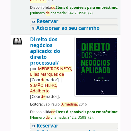
Almedina,
2015
Disponibilida
de
:
Itens disponíveis para empréstimo:
[
Número
de
chamada:
342.2 D598
]
(2).
Reservar
Adicionar ao seu carrinho
Direito dos
negócios
aplicado: do
direito
processual/
por
ME
DE
IROS
NETO,
Elias
Marques
de
[Coor
de
nador]
|
SIMÃO
FILHO,
Adalberto
[Coor
de
nador]
.
Editora:
São Paulo:
Almedina,
2016
Disponibilida
de
:
Itens disponíveis para empréstimo:
[
Número
de
chamada:
342.2 D598
]
(2).
Reservar