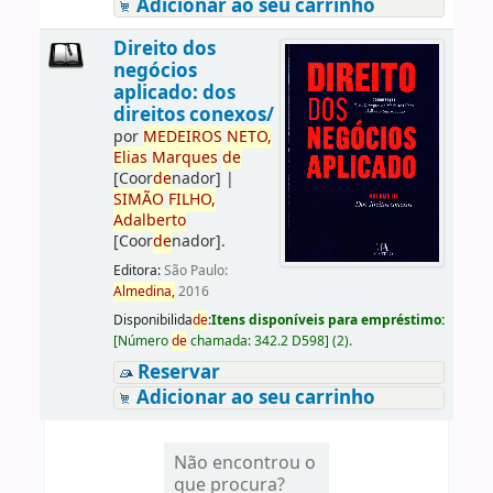
Adicionar ao seu carrinho
Direito dos
negócios
aplicado: dos
direitos conexos/
por
ME
DE
IROS
NETO,
Elias
Marques
de
[Coor
de
nador]
|
SIMÃO
FILHO,
Adalberto
[Coor
de
nador]
.
Editora:
São Paulo:
Almedina,
2016
Disponibilida
de
:
Itens disponíveis para empréstimo:
[
Número
de
chamada:
342.2 D598
]
(2).
Reservar
Adicionar ao seu carrinho
Não encontrou o
que procura?