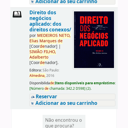
Adicionar ao seu carrinho
Direito dos
negócios
aplicado: dos
direitos conexos/
por
ME
DE
IROS
NETO,
Elias
Marques
de
[Coor
de
nador]
|
SIMÃO
FILHO,
Adalberto
[Coor
de
nador]
.
Editora:
São Paulo:
Almedina,
2016
Disponibilida
de
:
Itens disponíveis para empréstimo:
[
Número
de
chamada:
342.2 D598
]
(2).
Reservar
Adicionar ao seu carrinho
Não encontrou o
que procura?