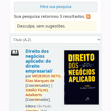
Filtre sua pesquisa
Sua pesquisa retornou 3 resultados.
Desculpe, sem sugestões.
Direito dos
negócios
aplicado: do
direito
empresarial/
por
ME
DE
IROS
NETO,
Elias
Marques
de
[Coor
de
nador]
|
SIMÃO
FILHO,
Adalberto
[Coor
de
nador]
.
Editora:
São Paulo: