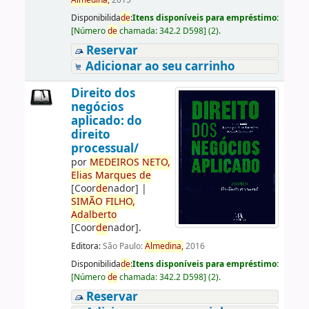
Almedina,
2015
Disponibilida
de
:
Itens disponíveis para empréstimo:
[
Número
de
chamada:
342.2 D598
]
(2).
Reservar
Adicionar ao seu carrinho
Direito dos
negócios
aplicado: do
direito
processual/
por
ME
DE
IROS
NETO,
Elias
Marques
de
[Coor
de
nador]
|
SIMÃO
FILHO,
Adalberto
[Coor
de
nador]
.
Editora:
São Paulo:
Almedina,
2016
Disponibilida
de
:
Itens disponíveis para empréstimo:
[
Número
de
chamada:
342.2 D598
]
(2).
Reservar