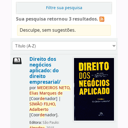
Filtre sua pesquisa
Sua pesquisa retornou 3 resultados.
Desculpe, sem sugestões.
Direito dos
negócios
aplicado: do
direito
empresarial/
por
ME
DE
IROS
NETO,
Elias
Marques
de
[Coor
de
nador]
|
SIMÃO
FILHO,
Adalberto
[Coor
de
nador]
.
Editora:
São Paulo: