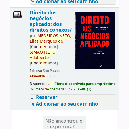
Adicionar ao seu carrinho
Direito dos
negócios
aplicado: dos
direitos conexos/
por
ME
DE
IROS
NETO,
Elias
Marques
de
[Coor
de
nador]
|
SIMÃO
FILHO,
Adalberto
[Coor
de
nador]
.
Editora:
São Paulo:
Almedina,
2016
Disponibilida
de
:
Itens disponíveis para empréstimo:
[
Número
de
chamada:
342.2 D598
]
(2).
Reservar
Adicionar ao seu carrinho
Não encontrou o
que procura?