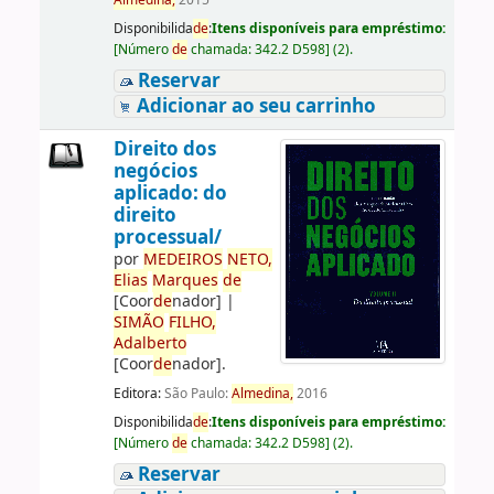
Almedina,
2015
Disponibilida
de
:
Itens disponíveis para empréstimo:
[
Número
de
chamada:
342.2 D598
]
(2).
Reservar
Adicionar ao seu carrinho
Direito dos
negócios
aplicado: do
direito
processual/
por
ME
DE
IROS
NETO,
Elias
Marques
de
[Coor
de
nador]
|
SIMÃO
FILHO,
Adalberto
[Coor
de
nador]
.
Editora:
São Paulo:
Almedina,
2016
Disponibilida
de
:
Itens disponíveis para empréstimo:
[
Número
de
chamada:
342.2 D598
]
(2).
Reservar