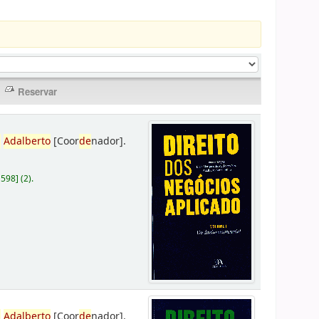
,
Adalberto
[Coor
de
nador]
.
D598
]
(2).
,
Adalberto
[Coor
de
nador]
.