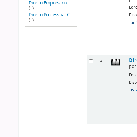
Direito Empresarial
Edit
(1)
Direito Processual C...
Disp
(1)
Dir
3.
po
Edit
Disp