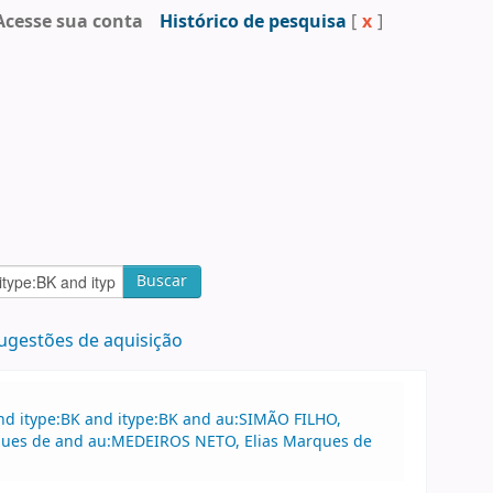
Acesse sua conta
Histórico de pesquisa
[
x
]
Buscar
ugestões de aquisição
nd itype:BK and itype:BK and au:SIMÃO FILHO,
rques de and au:MEDEIROS NETO, Elias Marques de