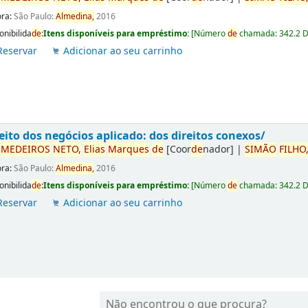
ora:
São Paulo:
Almedina,
2016
onibilida
de
:
Itens disponíveis para empréstimo:
[
Número
de
chamada:
342.2 
Reservar
Adicionar ao seu carrinho
eito dos negócios aplicado: dos direitos conexos/
r
ME
DE
IROS
NETO,
Elias
Marques
de
[Coor
de
nador]
|
SIMÃO
FILHO
ora:
São Paulo:
Almedina,
2016
onibilida
de
:
Itens disponíveis para empréstimo:
[
Número
de
chamada:
342.2 
Reservar
Adicionar ao seu carrinho
Não encontrou o que procura?