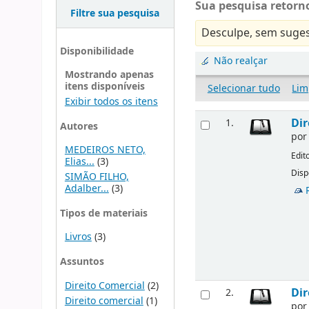
Sua pesquisa retorno
Filtre sua pesquisa
Desculpe, sem suges
Disponibilidade
Não realçar
Mostrando apenas
itens disponíveis
Selecionar tudo
Lim
Exibir todos os itens
Dir
1.
Autores
po
MEDEIROS NETO,
Edit
Elias...
(3)
Disp
SIMÃO FILHO,
Adalber...
(3)
Tipos de materiais
Livros
(3)
Assuntos
Direito Comercial
(2)
Dir
2.
Direito comercial
(1)
po