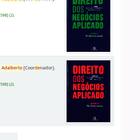
D598
]
(2).
,
Adalberto
[Coor
de
nador]
.
D598
]
(2).