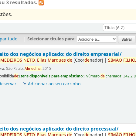
u 3 resultados.
tões.
par tudo
|
Selecionar títulos para:
eito dos negócios aplicado: do direito empresarial/
r
ME
DE
IROS
NETO,
Elias
Marques
de
[Coor
de
nador]
|
SIMÃO
FILHO
ora:
São Paulo:
Almedina,
2015
onibilida
de
:
Itens disponíveis para empréstimo:
[
Número
de
chamada:
342.2 
Reservar
Adicionar ao seu carrinho
eito dos negócios aplicado: do direito processual/
r
ME
DE
IROS
NETO,
Elias
Marques
de
[Coor
de
nador]
|
SIMÃO
FILHO