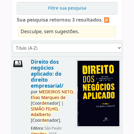
Filtre sua pesquisa
Sua pesquisa retornou 3 resultados.
Desculpe, sem sugestões.
Direito dos
negócios
aplicado: do
direito
empresarial/
por
ME
DE
IROS
NETO,
Elias
Marques
de
[Coor
de
nador]
|
SIMÃO
FILHO,
Adalberto
[Coor
de
nador]
.
Editora:
São Paulo: