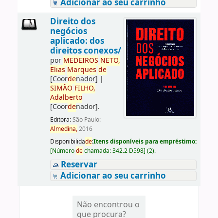
Adicionar ao seu carrinho
Direito dos
negócios
aplicado: dos
direitos conexos/
por
ME
DE
IROS
NETO,
Elias
Marques
de
[Coor
de
nador]
|
SIMÃO
FILHO,
Adalberto
[Coor
de
nador]
.
Editora:
São Paulo:
Almedina,
2016
Disponibilida
de
:
Itens disponíveis para empréstimo:
[
Número
de
chamada:
342.2 D598
]
(2).
Reservar
Adicionar ao seu carrinho
Não encontrou o
que procura?