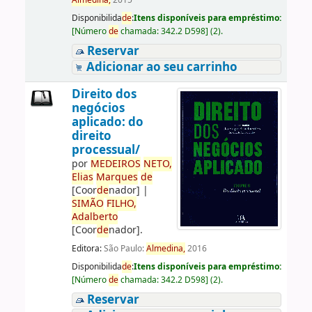
Almedina,
2015
Disponibilida
de
:
Itens disponíveis para empréstimo:
[
Número
de
chamada:
342.2 D598
]
(2).
Reservar
Adicionar ao seu carrinho
Direito dos
negócios
aplicado: do
direito
processual/
por
ME
DE
IROS
NETO,
Elias
Marques
de
[Coor
de
nador]
|
SIMÃO
FILHO,
Adalberto
[Coor
de
nador]
.
Editora:
São Paulo:
Almedina,
2016
Disponibilida
de
:
Itens disponíveis para empréstimo:
[
Número
de
chamada:
342.2 D598
]
(2).
Reservar