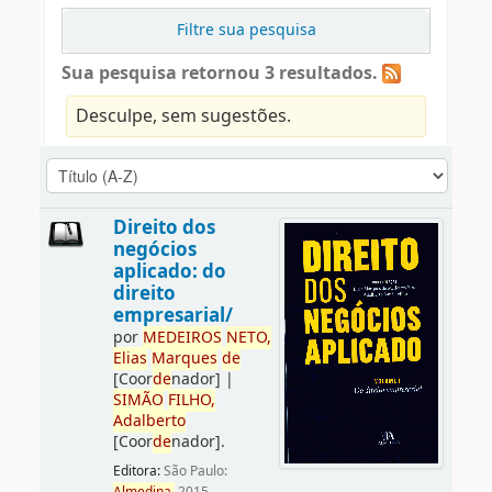
Filtre sua pesquisa
Sua pesquisa retornou 3 resultados.
Desculpe, sem sugestões.
Direito dos
negócios
aplicado: do
direito
empresarial/
por
ME
DE
IROS
NETO,
Elias
Marques
de
[Coor
de
nador]
|
SIMÃO
FILHO,
Adalberto
[Coor
de
nador]
.
Editora:
São Paulo: