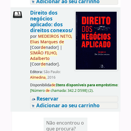
Adicionar ao seu carrinho
Direito dos
negócios
aplicado: dos
direitos conexos/
por
ME
DE
IROS
NETO,
Elias
Marques
de
[Coor
de
nador]
|
SIMÃO
FILHO,
Adalberto
[Coor
de
nador]
.
Editora:
São Paulo:
Almedina,
2016
Disponibilida
de
:
Itens disponíveis para empréstimo:
[
Número
de
chamada:
342.2 D598
]
(2).
Reservar
Adicionar ao seu carrinho
Não encontrou o
que procura?