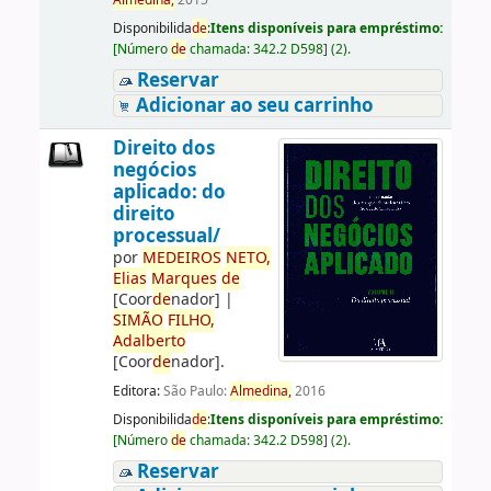
Almedina,
2015
Disponibilida
de
:
Itens disponíveis para empréstimo:
[
Número
de
chamada:
342.2 D598
]
(2).
Reservar
Adicionar ao seu carrinho
Direito dos
negócios
aplicado: do
direito
processual/
por
ME
DE
IROS
NETO,
Elias
Marques
de
[Coor
de
nador]
|
SIMÃO
FILHO,
Adalberto
[Coor
de
nador]
.
Editora:
São Paulo:
Almedina,
2016
Disponibilida
de
:
Itens disponíveis para empréstimo:
[
Número
de
chamada:
342.2 D598
]
(2).
Reservar