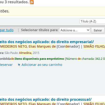
u 3 resultados.
tões.
par tudo
|
Selecionar títulos para:
eito dos negócios aplicado: do direito empresarial/
r
ME
DE
IROS
NETO,
Elias
Marques
de
[Coor
de
nador]
|
SIMÃO
FILHO
ora:
São Paulo:
Almedina,
2015
onibilida
de
:
Itens disponíveis para empréstimo:
[
Número
de
chamada:
342.2 
Reservar
Adicionar ao seu carrinho
eito dos negócios aplicado: do direito processual/
r
ME
DE
IROS
NETO,
Elias
Marques
de
[Coor
de
nador]
|
SIMÃO
FILHO