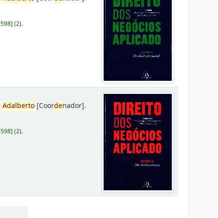
D598
]
(2).
,
Adalberto
[Coor
de
nador]
.
D598
]
(2).