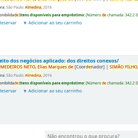
ora:
São Paulo:
Almedina,
2016
onibilida
de
:
Itens disponíveis para empréstimo:
[
Número
de
chamada:
342.2 
Reservar
Adicionar ao seu carrinho
eito dos negócios aplicado: dos direitos conexos/
r
ME
DE
IROS
NETO,
Elias
Marques
de
[Coor
de
nador]
|
SIMÃO
FILHO
ora:
São Paulo:
Almedina,
2016
onibilida
de
:
Itens disponíveis para empréstimo:
[
Número
de
chamada:
342.2 
Reservar
Adicionar ao seu carrinho
Não encontrou o que procura?