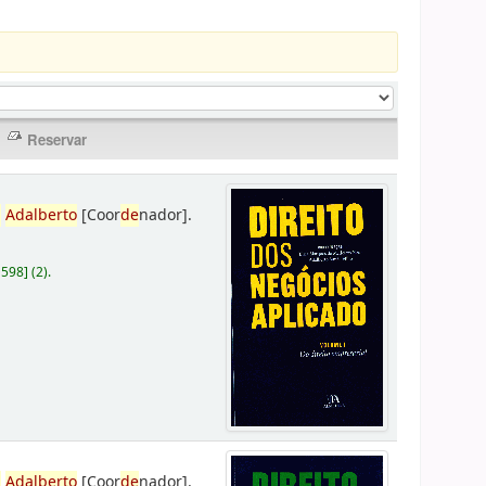
,
Adalberto
[Coor
de
nador]
.
D598
]
(2).
,
Adalberto
[Coor
de
nador]
.