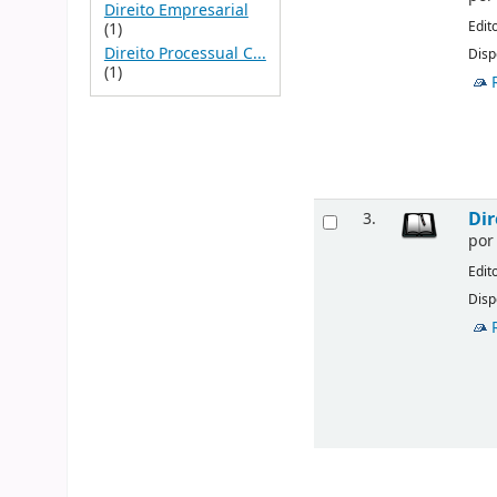
Direito Empresarial
Edit
(1)
Direito Processual C...
Disp
(1)
Dir
3.
po
Edit
Disp