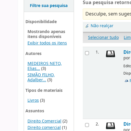
Sua pesquisa retorno
Filtre sua pesquisa
Desculpe, sem suges
Disponibilidade
Não realçar
Mostrando apenas
itens disponíveis
Selecionar tudo
Lim
Exibir todos os itens
Dir
1.
Autores
po
MEDEIROS NETO,
Edit
Elias...
(3)
Disp
SIMÃO FILHO,
Adalber...
(3)
Tipos de materiais
Livros
(3)
Assuntos
Direito Comercial
(2)
Dir
2.
Direito comercial
(1)
po