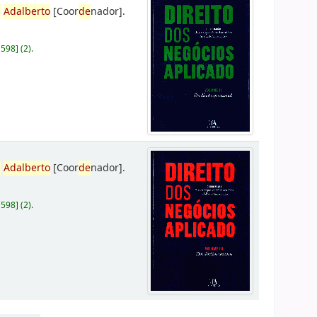
,
Adalberto
[Coor
de
nador]
.
D598
]
(2).
,
Adalberto
[Coor
de
nador]
.
D598
]
(2).