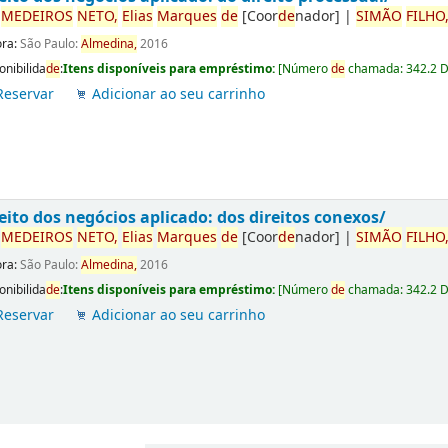
r
ME
DE
IROS
NETO,
Elias
Marques
de
[Coor
de
nador]
|
SIMÃO
FILHO
ora:
São Paulo:
Almedina,
2016
onibilida
de
:
Itens disponíveis para empréstimo:
[
Número
de
chamada:
342.2 
Reservar
Adicionar ao seu carrinho
eito dos negócios aplicado: dos direitos conexos/
r
ME
DE
IROS
NETO,
Elias
Marques
de
[Coor
de
nador]
|
SIMÃO
FILHO
ora:
São Paulo:
Almedina,
2016
onibilida
de
:
Itens disponíveis para empréstimo:
[
Número
de
chamada:
342.2 
Reservar
Adicionar ao seu carrinho