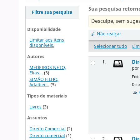
Sua pesquisa retorno
Filtre sua pesquisa
Desculpe, sem suges
Disponibilidade
Não realçar
Limitar aos itens
disponíveis.
Selecionar tudo
Lim
Autores
Dir
1.
MEDEIROS NETO,
po
Elias...
(3)
Edit
SIMÃO FILHO,
Adalber...
(3)
Disp
Tipos de materiais
Livros
(3)
Assuntos
Direito Comercial
(2)
Direito comercial
(1)
Dir
2.