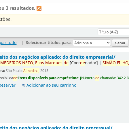
u 3 resultados.
tões.
par tudo
|
Selecionar títulos para:
eito dos negócios aplicado: do direito empresarial/
r
ME
DE
IROS
NETO,
Elias
Marques
de
[Coor
de
nador]
|
SIMÃO
FILHO
ora:
São Paulo:
Almedina,
2015
onibilida
de
:
Itens disponíveis para empréstimo:
[
Número
de
chamada:
342.2 
Reservar
Adicionar ao seu carrinho
eito dos negócios aplicado: do direito processual/