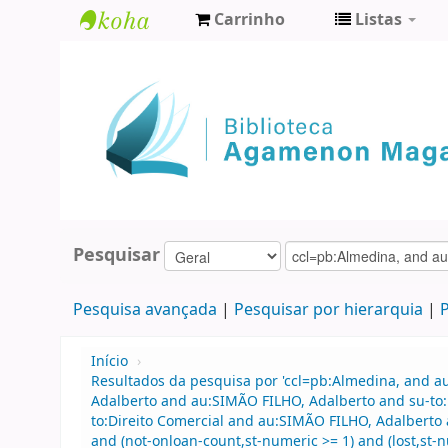
Carrinho
Listas
Biblioteca
Agamenon
Magalhães
Pesquisar
Pesquisa avançada
Pesquisar por hierarquia
P
Início
›
Resultados da pesquisa por 'ccl=pb:Almedina, and a
Adalberto and au:SIMÃO FILHO, Adalberto and su-to
to:Direito Comercial and au:SIMÃO FILHO, Adalberto a
and (not-onloan-count,st-numeric >= 1) and (lost,st-n