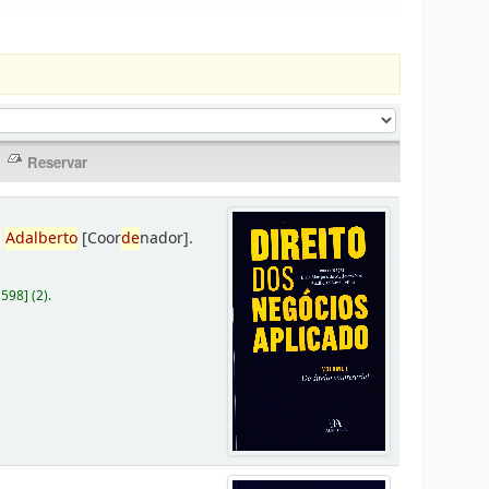
,
Adalberto
[Coor
de
nador]
.
D598
]
(2).