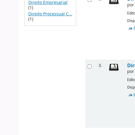
Direito Empresarial
po
(1)
Edit
Direito Processual C...
(1)
Disp
Dir
3.
po
Edit
Disp