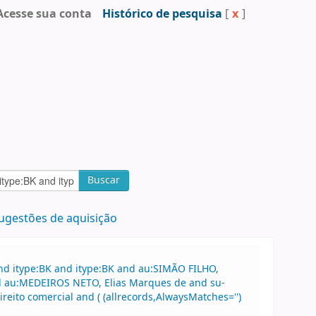
Acesse sua conta
Histórico de pesquisa
[
x
]
Buscar
ugestões de aquisição
nd itype:BK and itype:BK and au:SIMÃO FILHO,
nd au:MEDEIROS NETO, Elias Marques de and su-
reito comercial and ( (allrecords,AlwaysMatches='')