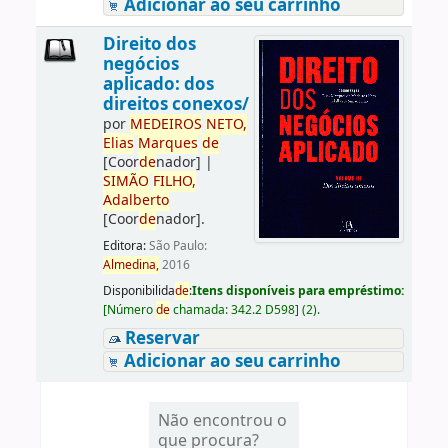
Adicionar ao seu carrinho
Direito dos
negócios
aplicado: dos
direitos conexos/
por
ME
DE
IROS
NETO,
Elias
Marques
de
[Coor
de
nador]
|
SIMÃO
FILHO,
Adalberto
[Coor
de
nador]
.
Editora:
São Paulo:
Almedina,
2016
Disponibilida
de
:
Itens disponíveis para empréstimo:
[
Número
de
chamada:
342.2 D598
]
(2).
Reservar
Adicionar ao seu carrinho
Não encontrou o
que procura?