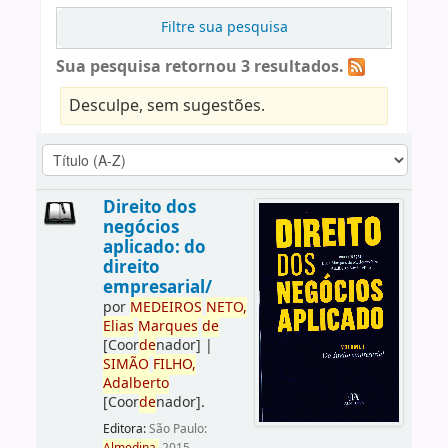
Filtre sua pesquisa
Sua pesquisa retornou 3 resultados.
Desculpe, sem sugestões.
Direito dos
negócios
aplicado: do
direito
empresarial/
por
ME
DE
IROS
NETO,
Elias
Marques
de
[Coor
de
nador]
|
SIMÃO
FILHO,
Adalberto
[Coor
de
nador]
.
Editora:
São Paulo: