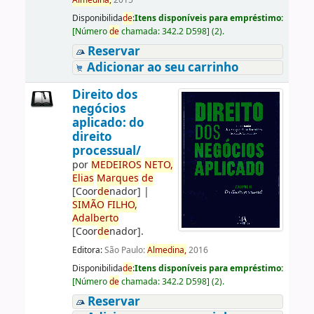
Almedina,
2015
Disponibilida
de
:
Itens disponíveis para empréstimo:
[
Número
de
chamada:
342.2 D598
]
(2).
Reservar
Adicionar ao seu carrinho
Direito dos
negócios
aplicado: do
direito
processual/
por
ME
DE
IROS
NETO,
Elias
Marques
de
[Coor
de
nador]
|
SIMÃO
FILHO,
Adalberto
[Coor
de
nador]
.
Editora:
São Paulo:
Almedina,
2016
Disponibilida
de
:
Itens disponíveis para empréstimo:
[
Número
de
chamada:
342.2 D598
]
(2).
Reservar