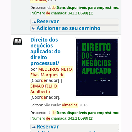
Almedina,
2015
Disponibilida
de
:
Itens disponíveis para empréstimo:
[
Número
de
chamada:
342.2 D598
]
(2).
Reservar
Adicionar ao seu carrinho
Direito dos
negócios
aplicado: do
direito
processual/
por
ME
DE
IROS
NETO,
Elias
Marques
de
[Coor
de
nador]
|
SIMÃO
FILHO,
Adalberto
[Coor
de
nador]
.
Editora:
São Paulo:
Almedina,
2016
Disponibilida
de
:
Itens disponíveis para empréstimo:
[
Número
de
chamada:
342.2 D598
]
(2).
Reservar