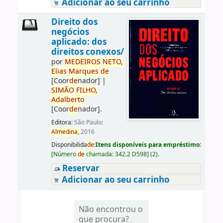
Adicionar ao seu carrinho
Direito dos
negócios
aplicado: dos
direitos conexos/
por
ME
DE
IROS
NETO,
Elias
Marques
de
[Coor
de
nador]
|
SIMÃO
FILHO,
Adalberto
[Coor
de
nador]
.
Editora:
São Paulo:
Almedina,
2016
Disponibilida
de
:
Itens disponíveis para empréstimo:
[
Número
de
chamada:
342.2 D598
]
(2).
Reservar
Adicionar ao seu carrinho
Não encontrou o
que procura?