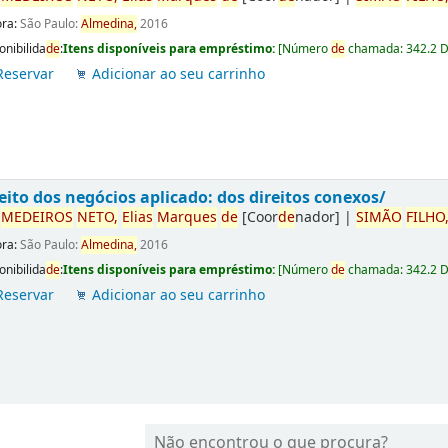
ora:
São Paulo:
Almedina,
2016
onibilida
de
:
Itens disponíveis para empréstimo:
[
Número
de
chamada:
342.2 
Reservar
Adicionar ao seu carrinho
eito dos negócios aplicado: dos direitos conexos/
r
ME
DE
IROS
NETO,
Elias
Marques
de
[Coor
de
nador]
|
SIMÃO
FILHO
ora:
São Paulo:
Almedina,
2016
onibilida
de
:
Itens disponíveis para empréstimo:
[
Número
de
chamada:
342.2 
Reservar
Adicionar ao seu carrinho
Não encontrou o que procura?