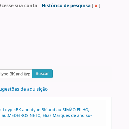
Acesse sua conta
Histórico de pesquisa
[
x
]
Buscar
ugestões de aquisição
nd itype:BK and itype:BK and au:SIMÃO FILHO,
nd au:MEDEIROS NETO, Elias Marques de and su-