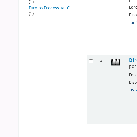
(1)
Edit
Direito Processual C...
(1)
Disp
Dir
3.
po
Edit
Disp