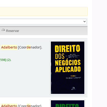
,
Adalberto
[Coor
de
nador]
.
D598
]
(2).
,
Adalberto
[Coor
de
nador]
.