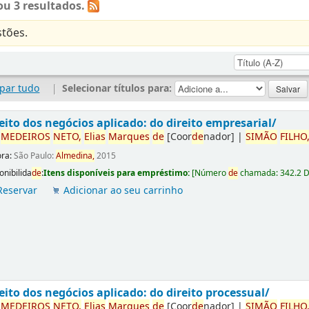
u 3 resultados.
tões.
par tudo
|
Selecionar títulos para:
eito dos negócios aplicado: do direito empresarial/
r
ME
DE
IROS
NETO,
Elias
Marques
de
[Coor
de
nador]
|
SIMÃO
FILHO
ora:
São Paulo:
Almedina,
2015
onibilida
de
:
Itens disponíveis para empréstimo:
[
Número
de
chamada:
342.2 
Reservar
Adicionar ao seu carrinho
eito dos negócios aplicado: do direito processual/
r
ME
DE
IROS
NETO,
Elias
Marques
de
[Coor
de
nador]
|
SIMÃO
FILHO