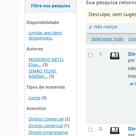
Sua pesquisa retorno
Filtre sua pesquisa
Desculpe, sem suges
Disponibilidade
Não realçar
Limitar aos itens
disponíveis.
Selecionar tudo
Lim
Autores
Dir
1.
MEDEIROS NETO,
po
Elias...
(3)
Edit
SIMÃO FILHO,
Adalber...
(3)
Disp
Tipos de materiais
Livros
(3)
Assuntos
Direito Comercial
(2)
Direito comercial
(1)
Dir
2.
Direito Empresarial
po