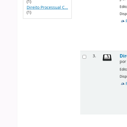
(1)
Edit
Direito Processual C...
(1)
Disp
Dir
3.
po
Edit
Disp