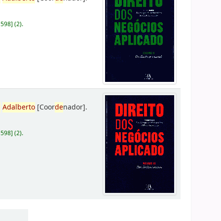
D598
]
(2).
,
Adalberto
[Coor
de
nador]
.
D598
]
(2).