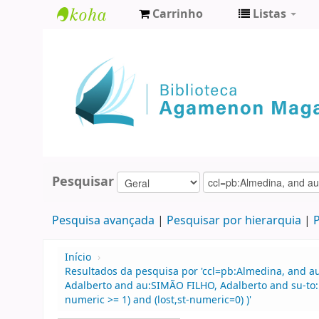
Carrinho
Listas
Biblioteca
Agamenon
Magalhães
Pesquisar
Pesquisa avançada
Pesquisar por hierarquia
P
Início
›
Resultados da pesquisa por 'ccl=pb:Almedina, and a
Adalberto and au:SIMÃO FILHO, Adalberto and su-to:Di
numeric >= 1) and (lost,st-numeric=0) )'