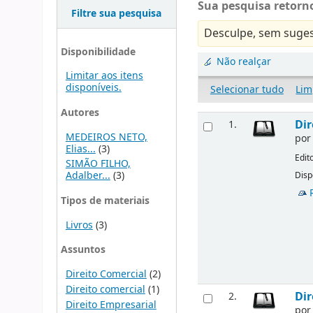
Sua pesquisa retorno
Filtre sua pesquisa
Desculpe, sem suges
Disponibilidade
Não realçar
Limitar aos itens
disponíveis.
Selecionar tudo
Lim
Autores
Dir
1.
MEDEIROS NETO,
po
Elias...
(3)
Edit
SIMÃO FILHO,
Adalber...
(3)
Disp
Tipos de materiais
Livros
(3)
Assuntos
Direito Comercial
(2)
Direito comercial
(1)
Dir
2.
Direito Empresarial
po