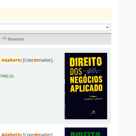
,
Adalberto
[Coor
de
nador]
.
D598
]
(2).
,
Adalberto
[Coor
de
nador]
.