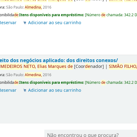
ora:
São Paulo:
Almedina,
2016
onibilida
de
:
Itens disponíveis para empréstimo:
[
Número
de
chamada:
342.2 
Reservar
Adicionar ao seu carrinho
eito dos negócios aplicado: dos direitos conexos/
r
ME
DE
IROS
NETO,
Elias
Marques
de
[Coor
de
nador]
|
SIMÃO
FILHO
ora:
São Paulo:
Almedina,
2016
onibilida
de
:
Itens disponíveis para empréstimo:
[
Número
de
chamada:
342.2 
Reservar
Adicionar ao seu carrinho
Não encontrou o que procura?