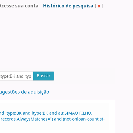
Acesse sua conta
Histórico de pesquisa
[
x
]
Buscar
ugestões de aquisição
nd itype:BK and itype:BK and au:SIMÃO FILHO,
lrecords,AlwaysMatches='') and (not-onloan-count,st-