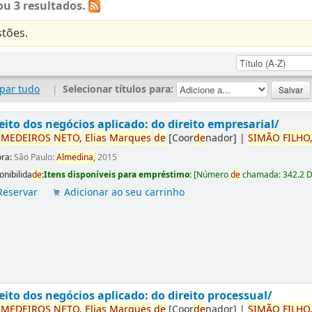
u 3 resultados.
tões.
par tudo
|
Selecionar títulos para:
eito dos negócios aplicado: do direito empresarial/
r
ME
DE
IROS
NETO,
Elias
Marques
de
[Coor
de
nador]
|
SIMÃO
FILHO
ora:
São Paulo:
Almedina,
2015
onibilida
de
:
Itens disponíveis para empréstimo:
[
Número
de
chamada:
342.2 
Reservar
Adicionar ao seu carrinho
eito dos negócios aplicado: do direito processual/
r
ME
DE
IROS
NETO,
Elias
Marques
de
[Coor
de
nador]
|
SIMÃO
FILHO