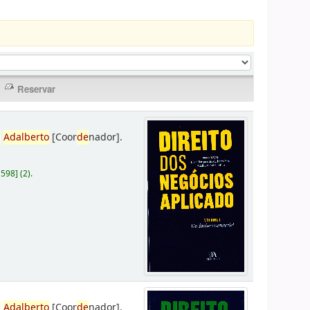
,
Adalberto
[Coor
de
nador]
.
D598
]
(2).
,
Adalberto
[Coor
de
nador]
.