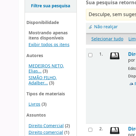
Sua pesquisa retorno
Filtre sua pesquisa
Desculpe, sem suges
Disponibilidade
Não realçar
Mostrando apenas
itens disponíveis
Selecionar tudo
Lim
Exibir todos os itens
Dir
1.
Autores
po
MEDEIROS NETO,
Edit
Elias...
(3)
Disp
SIMÃO FILHO,
Adalber...
(3)
Tipos de materiais
Livros
(3)
Assuntos
Direito Comercial
(2)
Dir
2.
Direito comercial
(1)
po