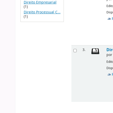
Direito Empresarial
Edit
(1)
Direito Processual C...
Disp
(1)
Dir
3.
po
Edit
Disp