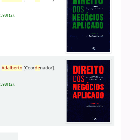
D598
]
(2).
,
Adalberto
[Coor
de
nador]
.
D598
]
(2).