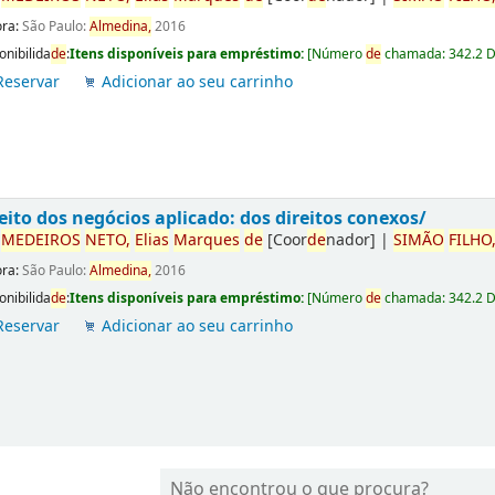
ora:
São Paulo:
Almedina,
2016
onibilida
de
:
Itens disponíveis para empréstimo:
[
Número
de
chamada:
342.2 
Reservar
Adicionar ao seu carrinho
eito dos negócios aplicado: dos direitos conexos/
r
ME
DE
IROS
NETO,
Elias
Marques
de
[Coor
de
nador]
|
SIMÃO
FILHO
ora:
São Paulo:
Almedina,
2016
onibilida
de
:
Itens disponíveis para empréstimo:
[
Número
de
chamada:
342.2 
Reservar
Adicionar ao seu carrinho
Não encontrou o que procura?