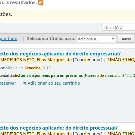
u 3 resultados.
tões.
par tudo
|
Selecionar títulos para:
eito dos negócios aplicado: do direito empresarial/
r
ME
DE
IROS
NETO,
Elias
Marques
de
[Coor
de
nador]
|
SIMÃO
FILHO
ora:
São Paulo:
Almedina,
2015
onibilida
de
:
Itens disponíveis para empréstimo:
[
Número
de
chamada:
342.2 
Reservar
Adicionar ao seu carrinho
eito dos negócios aplicado: do direito processual/
r
ME
DE
IROS
NETO,
Elias
Marques
de
[Coor
de
nador]
|
SIMÃO
FILHO